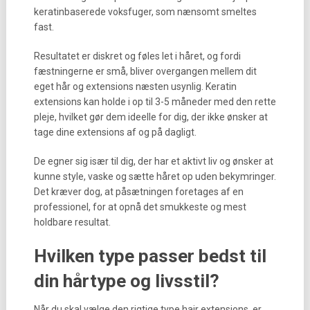
keratinbaserede voksfuger, som nænsomt smeltes
fast.
Resultatet er diskret og føles let i håret, og fordi
fæstningerne er små, bliver overgangen mellem dit
eget hår og extensions næsten usynlig. Keratin
extensions kan holde i op til 3-5 måneder med den rette
pleje, hvilket gør dem ideelle for dig, der ikke ønsker at
tage dine extensions af og på dagligt.
De egner sig især til dig, der har et aktivt liv og ønsker at
kunne style, vaske og sætte håret op uden bekymringer.
Det kræver dog, at påsætningen foretages af en
professionel, for at opnå det smukkeste og mest
holdbare resultat.
Hvilken type passer bedst til
din hårtype og livsstil?
Når du skal vælge den rigtige type hair extensions, er