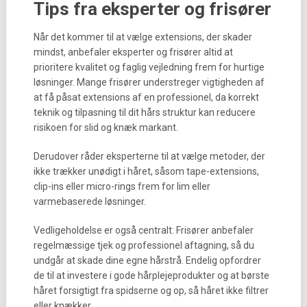
Tips fra eksperter og frisører
Når det kommer til at vælge extensions, der skader
mindst, anbefaler eksperter og frisører altid at
prioritere kvalitet og faglig vejledning frem for hurtige
løsninger. Mange frisører understreger vigtigheden af
at få påsat extensions af en professionel, da korrekt
teknik og tilpasning til dit hårs struktur kan reducere
risikoen for slid og knæk markant.
Derudover råder eksperterne til at vælge metoder, der
ikke trækker unødigt i håret, såsom tape-extensions,
clip-ins eller micro-rings frem for lim eller
varmebaserede løsninger.
Vedligeholdelse er også centralt: Frisører anbefaler
regelmæssige tjek og professionel aftagning, så du
undgår at skade dine egne hårstrå. Endelig opfordrer
de til at investere i gode hårplejeprodukter og at børste
håret forsigtigt fra spidserne og op, så håret ikke filtrer
eller knækker.