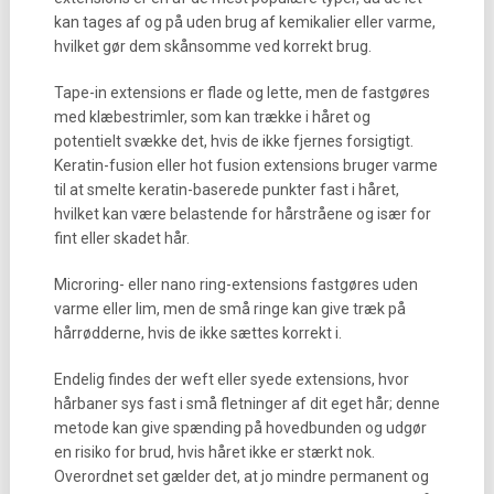
kan tages af og på uden brug af kemikalier eller varme,
hvilket gør dem skånsomme ved korrekt brug.
Tape-in extensions er flade og lette, men de fastgøres
med klæbestrimler, som kan trække i håret og
potentielt svække det, hvis de ikke fjernes forsigtigt.
Keratin-fusion eller hot fusion extensions bruger varme
til at smelte keratin-baserede punkter fast i håret,
hvilket kan være belastende for hårstråene og især for
fint eller skadet hår.
Microring- eller nano ring-extensions fastgøres uden
varme eller lim, men de små ringe kan give træk på
hårrødderne, hvis de ikke sættes korrekt i.
Endelig findes der weft eller syede extensions, hvor
hårbaner sys fast i små fletninger af dit eget hår; denne
metode kan give spænding på hovedbunden og udgør
en risiko for brud, hvis håret ikke er stærkt nok.
Overordnet set gælder det, at jo mindre permanent og