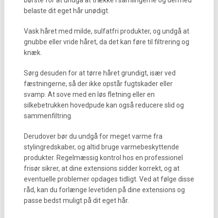
børste for at undgå at trække i samlingerne og dermed
belaste dit eget hår unødigt.
Vask håret med milde, sulfatfri produkter, og undgå at
gnubbe eller vride håret, da det kan føre til filtrering og
knæk.
Sørg desuden for at tørre håret grundigt, især ved
fæstningerne, så der ikke opstår fugtskader eller
svamp. At sove med en løs fletning eller en
silkebetrukken hovedpude kan også reducere slid og
sammenfiltring.
Derudover bør du undgå for meget varme fra
stylingredskaber, og altid bruge varmebeskyttende
produkter. Regelmæssig kontrol hos en professionel
frisør sikrer, at dine extensions sidder korrekt, og at
eventuelle problemer opdages tidligt. Ved at følge disse
råd, kan du forlænge levetiden på dine extensions og
passe bedst muligt på dit eget hår.