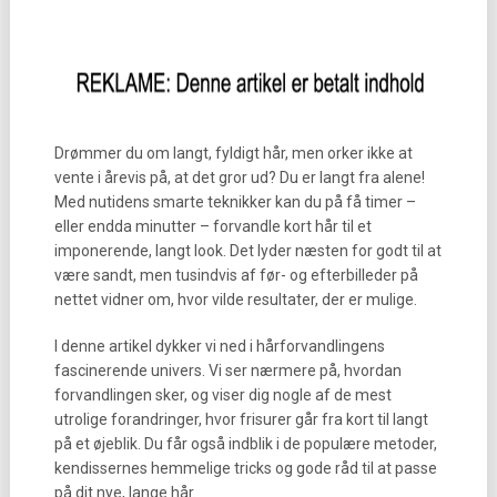
Drømmer du om langt, fyldigt hår, men orker ikke at
vente i årevis på, at det gror ud? Du er langt fra alene!
Med nutidens smarte teknikker kan du på få timer –
eller endda minutter – forvandle kort hår til et
imponerende, langt look. Det lyder næsten for godt til at
være sandt, men tusindvis af før- og efterbilleder på
nettet vidner om, hvor vilde resultater, der er mulige.
I denne artikel dykker vi ned i hårforvandlingens
fascinerende univers. Vi ser nærmere på, hvordan
forvandlingen sker, og viser dig nogle af de mest
utrolige forandringer, hvor frisurer går fra kort til langt
på et øjeblik. Du får også indblik i de populære metoder,
kendissernes hemmelige tricks og gode råd til at passe
på dit nye, lange hår.