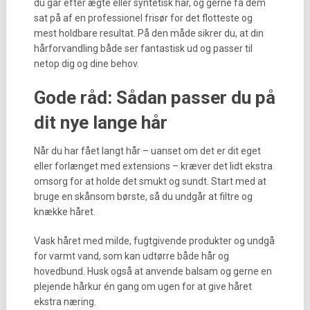
du går efter ægte eller syntetisk hår, og gerne få dem
sat på af en professionel frisør for det flotteste og
mest holdbare resultat. På den måde sikrer du, at din
hårforvandling både ser fantastisk ud og passer til
netop dig og dine behov.
Gode råd: Sådan passer du på
dit nye lange hår
Når du har fået langt hår – uanset om det er dit eget
eller forlænget med extensions – kræver det lidt ekstra
omsorg for at holde det smukt og sundt. Start med at
bruge en skånsom børste, så du undgår at filtre og
knække håret.
Vask håret med milde, fugtgivende produkter og undgå
for varmt vand, som kan udtørre både hår og
hovedbund. Husk også at anvende balsam og gerne en
plejende hårkur én gang om ugen for at give håret
ekstra næring.