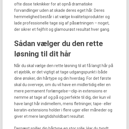
ofte disse teknikker for at opnå dramatiske
forvandlinger uden at skade deres eget hår. Deres
hemmelighed består i at vælge kvalitetsprodukter og
lade professionelle tage sig af påsætningen – noget,
der sikrer et fejlfrit og glamourøst resultat hver gang.
Sådan vælger du den rette
løsning til dit hår
Når du skal vælge den rette løsning til at få langt hår på
et øjeblik, er det vigtigt at tage udgangspunkt i både
dine ønsker, din hårtype og din hverdag. For det første
skal du overveje, om du vil have en midlertidig eller en
mere permanent forlængelse—clip-in extensions er
nemme at tage af og på og perfekte til dig, der kun vil
have langt hår indimellem, mens fletninger, tape- eller
keratin-extensions holder i flere uger eller måneder og
giver et mere langtidsholdbart resultat.
Dernæst spiller din hårtype en stor rolle: Har du tyndt