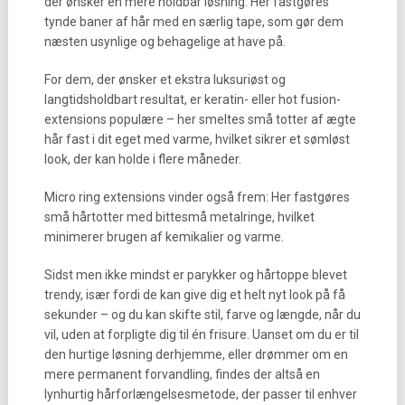
der ønsker en mere holdbar løsning: Her fastgøres
tynde baner af hår med en særlig tape, som gør dem
næsten usynlige og behagelige at have på.
For dem, der ønsker et ekstra luksuriøst og
langtidsholdbart resultat, er keratin- eller hot fusion-
extensions populære – her smeltes små totter af ægte
hår fast i dit eget med varme, hvilket sikrer et sømløst
look, der kan holde i flere måneder.
Micro ring extensions vinder også frem: Her fastgøres
små hårtotter med bittesmå metalringe, hvilket
minimerer brugen af kemikalier og varme.
Sidst men ikke mindst er parykker og hårtoppe blevet
trendy, især fordi de kan give dig et helt nyt look på få
sekunder – og du kan skifte stil, farve og længde, når du
vil, uden at forpligte dig til én frisure. Uanset om du er til
den hurtige løsning derhjemme, eller drømmer om en
mere permanent forvandling, findes der altså en
lynhurtig hårforlængelsesmetode, der passer til enhver