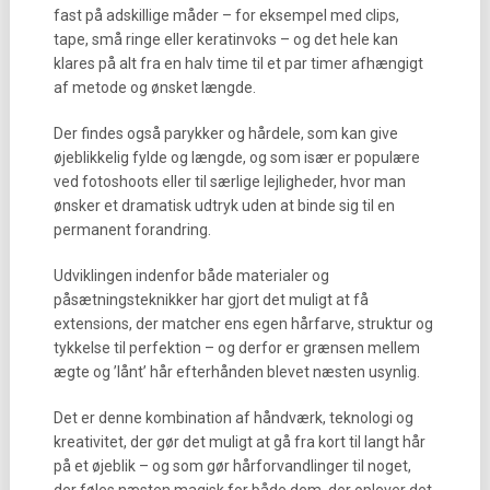
fast på adskillige måder – for eksempel med clips,
tape, små ringe eller keratinvoks – og det hele kan
klares på alt fra en halv time til et par timer afhængigt
af metode og ønsket længde.
Der findes også parykker og hårdele, som kan give
øjeblikkelig fylde og længde, og som især er populære
ved fotoshoots eller til særlige lejligheder, hvor man
ønsker et dramatisk udtryk uden at binde sig til en
permanent forandring.
Udviklingen indenfor både materialer og
påsætningsteknikker har gjort det muligt at få
extensions, der matcher ens egen hårfarve, struktur og
tykkelse til perfektion – og derfor er grænsen mellem
ægte og ’lånt’ hår efterhånden blevet næsten usynlig.
Det er denne kombination af håndværk, teknologi og
kreativitet, der gør det muligt at gå fra kort til langt hår
på et øjeblik – og som gør hårforvandlinger til noget,