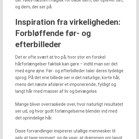
der føles næsten magisk for både dem, der oplever det,
og dem, der ser på.
Inspiration fra virkeligheden:
Forbløffende før- og
efterbilleder
Det er ofte svært at tro på, hvor stor en forskel
hårforlængelser faktisk kan gøre – indtil man ser det
med egne øjne. Før- og efterbilleder taler deres tydelige
sprog: På det ene billede ser vi det naturlige, korte hår,
mens det næste afslører et imponerende, fyldigt og
langt hår med masser af liv og bevægelse.
Mange bliver overraskede over, hvor naturligt resultatet
ser ud, og hvor godt forlængelserne blender ind med
det oprindelige hår.
Disse forvandlinger inspirerer utallige mennesker til
selv at tage springet, og de viser, at drømmen om langt