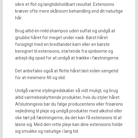
sikre et flot og langtidsholdbart resultat. Extensions
kræver ofte mere skånsom behandling end dit naturlige
hår.
Brug altid en mild shampoo uden sulfat og undgå at
gnubbe håret for meget under vask. Børst håret
forsigtigt med en bredtandet kam eller en børste
beregnet til extensions, startende fra spidserne og
arbejd dig opad for at undgå at trække i fæstningerne.
Det anbefales også at flette håret løst inden sengetid
for at minimere filt og slid.
Undgå varme stylingredskaber så vidt muligt, og brug
altid varmebeskyttende produkter, hvis du styler håret.
Afslutningsvis bør du følge producentens eller frisørens
vejledning til pleje og undgå produkter med alkohol eller
olie tæt på fæstningerne, da det kan få extensions til at
løsne sig. Med den rette pleje kan dine extensions holde
sig smukke og naturlige i lang tid.