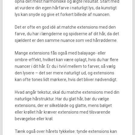
opnå det mest harmoniske og ægte resultat. Start med
at vurdere din egen hårfarve i naturligt lys, da kunstigt
lys kan snyde og give et forkert billede af nuancen.
Det er ofte en god idé at matche extensions med den
farve, du har i længderne og spidserne af dit hår, da det
sjældent er den samme nuance som ved hårrødderne.
Mange extensions fås også med balayage- eller
ombre-effekt, hvilket kan være oplagt, hvis du har flere
nuancer i dit hår. Er du i tvivl mellem to farver, så vælg
den lysere – det ser mere naturligt ud, og extensions
kan ofte tones lidt mørkere, hvis det bliver nødvendigt.
Hvad angår tekstur, skal du matche extensions med din
naturlige hårstruktur. Har du glat hår, bør du vælge
extensions, der er silkebløde og glatte, mens bølget
eller krøllet hår kræver extensions med tilsvarende
bevægelse eller krøl.
Tænk også over hårets tykkelse: tynde extensions kan