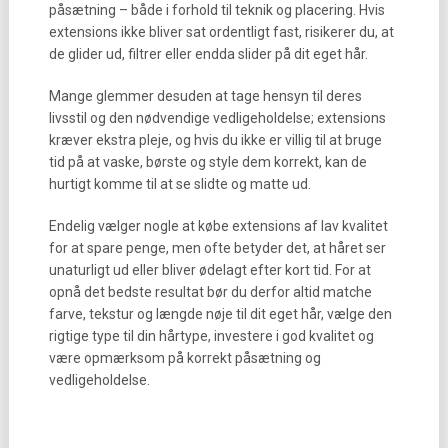
påsætning – både i forhold til teknik og placering. Hvis
extensions ikke bliver sat ordentligt fast, risikerer du, at
de glider ud, filtrer eller endda slider på dit eget hår.
Mange glemmer desuden at tage hensyn til deres
livsstil og den nødvendige vedligeholdelse; extensions
kræver ekstra pleje, og hvis du ikke er villig til at bruge
tid på at vaske, børste og style dem korrekt, kan de
hurtigt komme til at se slidte og matte ud.
Endelig vælger nogle at købe extensions af lav kvalitet
for at spare penge, men ofte betyder det, at håret ser
unaturligt ud eller bliver ødelagt efter kort tid. For at
opnå det bedste resultat bør du derfor altid matche
farve, tekstur og længde nøje til dit eget hår, vælge den
rigtige type til din hårtype, investere i god kvalitet og
være opmærksom på korrekt påsætning og
vedligeholdelse.