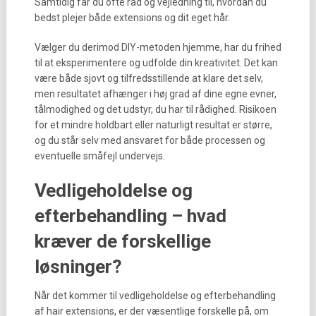
Samtidig får du ofte råd og vejledning til, hvordan du
bedst plejer både extensions og dit eget hår.
Vælger du derimod DIY-metoden hjemme, har du frihed
til at eksperimentere og udfolde din kreativitet. Det kan
være både sjovt og tilfredsstillende at klare det selv,
men resultatet afhænger i høj grad af dine egne evner,
tålmodighed og det udstyr, du har til rådighed. Risikoen
for et mindre holdbart eller naturligt resultat er større,
og du står selv med ansvaret for både processen og
eventuelle småfejl undervejs.
Vedligeholdelse og
efterbehandling – hvad
kræver de forskellige
løsninger?
Når det kommer til vedligeholdelse og efterbehandling
af hair extensions, er der væsentlige forskelle på, om