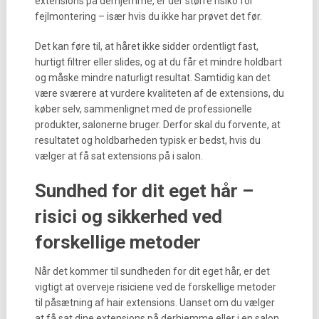
extensions på derhjemme, er der større risiko for
fejlmontering – især hvis du ikke har prøvet det før.
Det kan føre til, at håret ikke sidder ordentligt fast,
hurtigt filtrer eller slides, og at du får et mindre holdbart
og måske mindre naturligt resultat. Samtidig kan det
være sværere at vurdere kvaliteten af de extensions, du
køber selv, sammenlignet med de professionelle
produkter, salonerne bruger. Derfor skal du forvente, at
resultatet og holdbarheden typisk er bedst, hvis du
vælger at få sat extensions på i salon.
Sundhed for dit eget hår –
risici og sikkerhed ved
forskellige metoder
Når det kommer til sundheden for dit eget hår, er det
vigtigt at overveje risiciene ved de forskellige metoder
til påsætning af hair extensions. Uanset om du vælger
at få sat dine extensions på derhjemme eller i en salon,