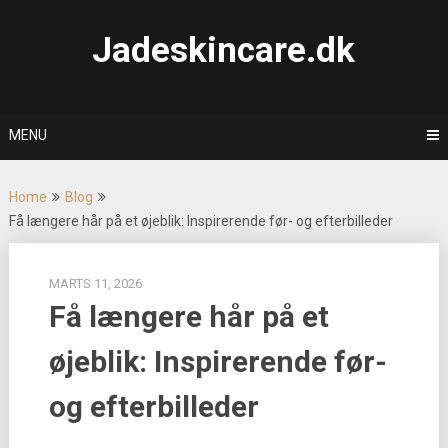
Skip
to
Jadeskincare.dk
content
MENU
Home
Blog
Få længere hår på et øjeblik: Inspirerende før- og efterbilleder
MARTS 11, 2026
Få længere hår på et
øjeblik: Inspirerende før-
og efterbilleder