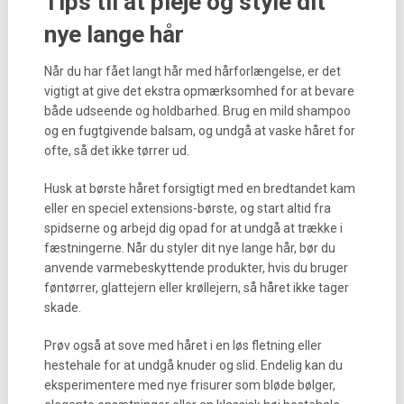
Tips til at pleje og style dit
nye lange hår
Når du har fået langt hår med hårforlængelse, er det
vigtigt at give det ekstra opmærksomhed for at bevare
både udseende og holdbarhed. Brug en mild shampoo
og en fugtgivende balsam, og undgå at vaske håret for
ofte, så det ikke tørrer ud.
Husk at børste håret forsigtigt med en bredtandet kam
eller en speciel extensions-børste, og start altid fra
spidserne og arbejd dig opad for at undgå at trække i
fæstningerne. Når du styler dit nye lange hår, bør du
anvende varmebeskyttende produkter, hvis du bruger
føntørrer, glattejern eller krøllejern, så håret ikke tager
skade.
Prøv også at sove med håret i en løs fletning eller
hestehale for at undgå knuder og slid. Endelig kan du
eksperimentere med nye frisurer som bløde bølger,