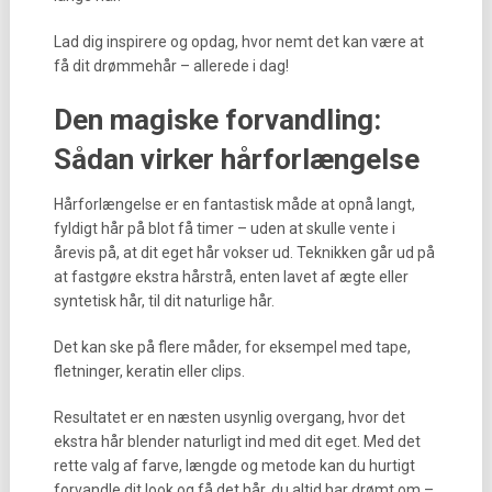
Lad dig inspirere og opdag, hvor nemt det kan være at
få dit drømmehår – allerede i dag!
Den magiske forvandling:
Sådan virker hårforlængelse
Hårforlængelse er en fantastisk måde at opnå langt,
fyldigt hår på blot få timer – uden at skulle vente i
årevis på, at dit eget hår vokser ud. Teknikken går ud på
at fastgøre ekstra hårstrå, enten lavet af ægte eller
syntetisk hår, til dit naturlige hår.
Det kan ske på flere måder, for eksempel med tape,
fletninger, keratin eller clips.
Resultatet er en næsten usynlig overgang, hvor det
ekstra hår blender naturligt ind med dit eget. Med det
rette valg af farve, længde og metode kan du hurtigt
forvandle dit look og få det hår, du altid har drømt om –