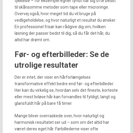
tykkelse – for eksempel egner tyndt hår sig ofte bedst
til skånsomme metoder som tape eller microringe.
Overvej også, hvor meget tid du vil bruge på
vedligeholdelse, og hvor naturligt et resultat du ønsker.
En professionel frisør kan rådgive dig om, hvilken
løsning der passer bedst til dig, så du får det hår, du
altid har drømt om.
Før- og efterbilleder: Se de
utrolige resultater
Der er intet, der viser en hårforlængelses
transformative effekt bedre end før- og efterbilleder.
Her kan du virkelig se, hvordan selv det fineste, korteste
eller mest livløse hår kan forvandles til fyldigt, langt og
glansfuldt hår på bare få timer.
Mange bliver overraskede over, hvor naturligt og
harmonisk resultatet ser ud – som om det altid har
været deres eget hår. Førbillederne viser ofte