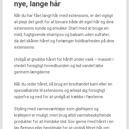
nye, lange hår
Når du har fået langt hår med extensions, er det vigtigt
at pleje det godt for at bevare både dit eget hår og dine
extensions sunde og smukke. Start med at bruge en
mild, fugtgivende shampoo og balsam uden sulfater,
da det skåner håret og forlænger holdbarheden på dine
extensions.
Undgå at gnubbe håret for hårdt under vask – massér i
stedet forsigtigt hovedbunden og lad vandet løbe
gennem længderne.
Når du reder håret, så brug en bredtandet kam eller en
specialbørste til extensions og arbejd dig forsigtigt
oppefra og ned for at undgå at trække i fæsterne.
Styling med varmeværktøjer som glattejern og
krøllejern er muligt, men brug altid varmebeskyttende
produkter for at mindske slid. Sov gerne med håret i en
løs fletning eller hestehale for at undgå filtret hår om