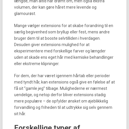
længde, man altid har drømt om, men også ekstra
volumen, der kan gøre håret mere levende og
glamourøst.
Mange vælger extensions for at skabe forandring til en
særlig begivenhed som bryllup eller fest, mens andre
bruger dem til at booste selvtilliden i hverdagen.
Desuden giver extensions mulighed for at
eksperimentere med forskellige farver og længder
uden at skade ens eget hår med kemiske behandlinger
eller ekstreme klipninger.
For dem, der har været igennem hårtab eller perioder
med tyndt hår, kan extensions også give en følelse af at
få sit ”gamle jeg” tilbage. Mulighederne er nærmest
uendelige, og netop derfor bliver extensions stadig
mere populære – de opfylder ønsket om øjeblikkelig
forvandling og friheden til at udtrykke sig selv gennem
sit hår.
Forskellige typer af