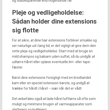
og tidsbesparende end nogensinde før.
Pleje og vedligeholdelse:
Sådan holder dine extensions
sig flotte
For at sikre, at dine hair extensions forbliver smukke og
ser naturlige ud i lang tid, er det vigtigt at give dem den
rette pleje og vedligeholdelse. Start med at bruge en
mild shampoo og balsam uden sulfat, så du undgår at
udtørre håret eller opløse eventuelle lim- eller tape-
fæster.
Børst dine extensions forsigtigt med en bredtandet
kam eller en speciel extension-børste, og undgå at
trække for hårdt i håret – især når det er vådt.
Det anbefales også at lade håret lufttørre så ofte som
muligt og minimere brugen af varmeapparater som
glattejern og krøllejern.