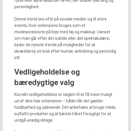
fylde eller iøjnefaldende farver, der skaber blikfang og
personlighed.
Denne trend ses ofte på sociale medier og til store
events, hvor extensions bruges som et
modeaccessorie på linje med tøj og makeup. Uanset
om man går efter det subtile eller det spektakulære,
byder de nyeste trends på muligheder for at
skræddersy sit look efter humør, anledning og personlig
stil.
Vedligeholdelse og
bæredygtige valg
Korrekt vedligeholdelse er nøglen til at få mest muligt
ud af dine hair extensions – både når det gælder
holdbarhed og udseende. Det anbefales at bruge milde,
sulfatfri produkter og at børste håret forsigtigt for at
undgå unødig slitage.