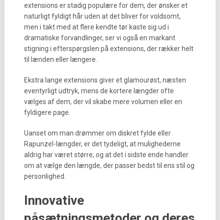
extensions er stadig populære for dem, der ønsker et
naturligt fyldigt hår uden at det bliver for voldsomt,
men i takt med at flere kendte tør kaste sig ud i
dramatiske forvandlinger, ser vi også en markant
stigning i efterspørgslen på extensions, der rækker helt
til lænden eller længere.
Ekstra lange extensions giver et glamourøst, næsten
eventyrligt udtryk, mens de kortere længder ofte
vælges af dem, der vil skabe mere volumen eller en
fyldigere page.
Uanset om man drømmer om diskret fylde eller
Rapunzel-længder, er det tydeligt, at mulighederne
aldrig har været større, og at det i sidste ende handler
om at vælge den længde, der passer bedst til ens stil og
personlighed.
Innovative
påsætningsmetoder og deres