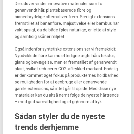
Derudover vinder innovative materialer som fx
genanvendt hår, plantebaserede fibre og
bionedbrydelige alternativer frem. Særligt extensions
fremstillet af bananfibre, majsstivelse eller bambus har
vakt opsigt, da de både føles naturlige, er lette at style
og samtidig skåner miljøet.
Også indenfor syntetiske extensions ser vi fremskridt:
Nyudviklede fibre kan nu efterligne ægte hårs tekstur,
glans og bevægelse, men er fremstillet af genanvendt
plast, hvilket reducerer CO2-aftrykket markant. Endelig
er der kommet øget fokus på produkternes holdbarhed
og muligheden for at genbruge eller genanvende
gamle extensions, så intet går til spilde. Med disse nye
materialer kan du altså nemt følge de nyeste hårtrends
– med god samvittighed og et grønnere aftryk.
Sådan styler du de nyeste
trends derhjemme