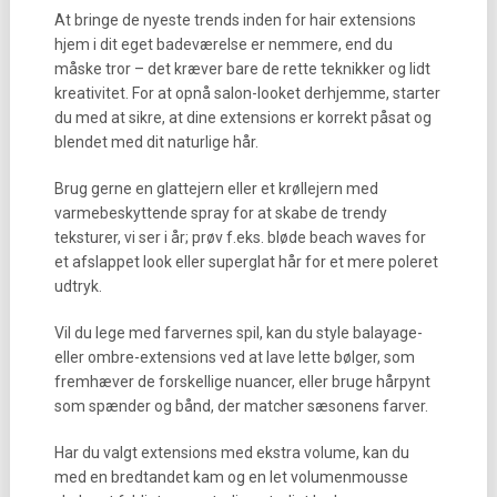
At bringe de nyeste trends inden for hair extensions
hjem i dit eget badeværelse er nemmere, end du
måske tror – det kræver bare de rette teknikker og lidt
kreativitet. For at opnå salon-looket derhjemme, starter
du med at sikre, at dine extensions er korrekt påsat og
blendet med dit naturlige hår.
Brug gerne en glattejern eller et krøllejern med
varmebeskyttende spray for at skabe de trendy
teksturer, vi ser i år; prøv f.eks. bløde beach waves for
et afslappet look eller superglat hår for et mere poleret
udtryk.
Vil du lege med farvernes spil, kan du style balayage-
eller ombre-extensions ved at lave lette bølger, som
fremhæver de forskellige nuancer, eller bruge hårpynt
som spænder og bånd, der matcher sæsonens farver.
Har du valgt extensions med ekstra volume, kan du
med en bredtandet kam og en let volumenmousse