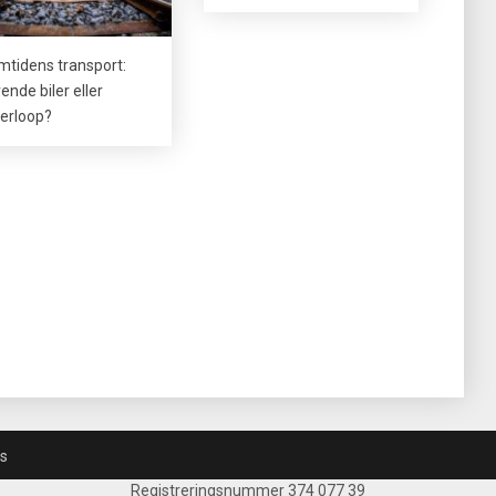
mtidens transport:
ende biler eller
erloop?
s
Registreringsnummer 374 077 39