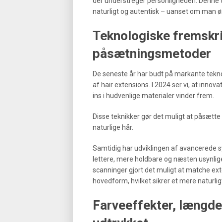
der understreger personligheden. Denne ten
naturligt og autentisk – uanset om man øns
Teknologiske fremskri
påsætningsmetoder
De seneste år har budt på markante tekn
af hair extensions. I 2024 ser vi, at inn
ins i hudvenlige materialer vinder frem.
Disse teknikker gør det muligt at påsætt
naturlige hår.
Samtidig har udviklingen af avancerede sy
lettere, mere holdbare og næsten usynlige
scanninger gjort det muligt at matche ext
hovedform, hvilket sikrer et mere naturlig
Farveeffekter, længde