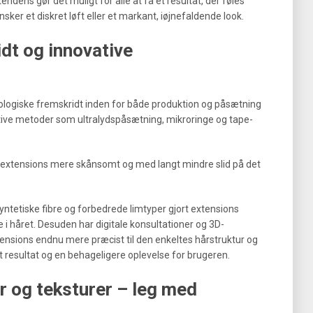
dens gør det muligt for alle at få et resultat, der føles
ker et diskret løft eller et markant, iøjnefaldende look.
dt og innovative
ologiske fremskridt inden for både produktion og påsætning
ovative metoder som ultralydspåsætning, mikroringe og tape-
e extensions mere skånsomt og med langt mindre slid på det
ntetiske fibre og forbedrede limtyper gjort extensions
 i håret. Desuden har digitale konsultationer og 3D-
ensions endnu mere præcist til den enkeltes hårstruktur og
t resultat og en behageligere oplevelse for brugeren.
r og teksturer – leg med