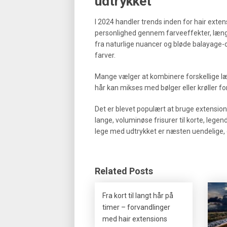
udtrykket
I 2024 handler trends inden for hair exte
personlighed gennem farveeffekter, længde
fra naturlige nuancer og bløde balayage-o
farver.
Mange vælger at kombinere forskellige læn
hår kan mikses med bølger eller krøller f
Det er blevet populært at bruge extensions 
lange, voluminøse frisurer til korte, legend
lege med udtrykket er næsten uendelige, 
Related Posts
Fra kort til langt hår på
timer – forvandlinger
med hair extensions