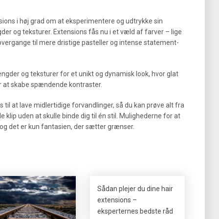
nsions i høj grad om at eksperimentere og udtrykke sin
r og teksturer. Extensions fås nu i et væld af farver – lige
vergange til mere dristige pasteller og intense statement-
gder og teksturer for et unikt og dynamisk look, hvor glat
or at skabe spændende kontraster.
til at lave midlertidige forvandlinger, så du kan prøve alt fra
e klip uden at skulle binde dig til én stil. Mulighederne for at
og det er kun fantasien, der sætter grænser.
Sådan plejer du dine hair
extensions –
eksperternes bedste råd