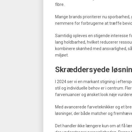
fibre.
Mange brands prioriterer nu sporbarhed, 
nemmere for forbrugerne at træffe bevid
Samtidig opleves en stigende interesse f
lang holdbarhed, hvilket reducerer ressou
kombinere skønhed med ansvarlighed, s
miljøet.
Skræddersyede løsning
I 2024 ser vi en markant stigning i efter
stil og individuelle behov er i centrum. Fl
farvenuancer og ønsket look nøje vurderes,
Med avancerede farveteknikker og et bre
løsninger, der både matcher og fremhæver
Det handler ikke længere kun om at få læn