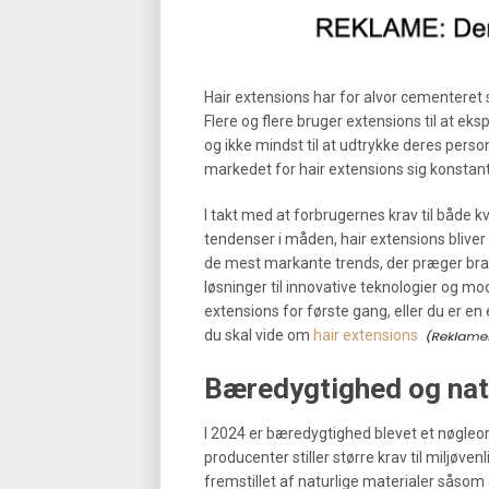
Hair extensions har for alvor cementeret
Flere og flere bruger extensions til at e
og ikke mindst til at udtrykke deres perso
markedet for hair extensions sig konstan
I takt med at forbrugernes krav til både kv
tendenser i måden, hair extensions bliver f
de mest markante trends, der præger br
løsninger til innovative teknologier og m
extensions for første gang, eller du er en e
du skal vide om
hair extensions
Bæredygtighed og natu
I 2024 er bæredygtighed blevet et nøgleor
producenter stiller større krav til miljøve
fremstillet af naturlige materialer såso