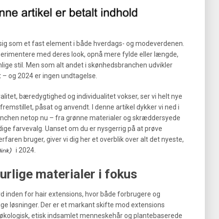
 sig som et fast element i både hverdags- og modeverdenen.
ksperimentere med deres look, opnå mere fylde eller længde,
nlige stil. Men som alt andet i skønhedsbranchen udvikler
t – og 2024 er ingen undtagelse.
alitet, bæredygtighed og individualitet vokser, ser vi helt nye
remstillet, påsat og anvendt. I denne artikel dykker vi ned i
anchen netop nu – fra grønne materialer og skræddersyede
odige farvevalg. Uanset om du er nysgerrig på at prøve
rfaren bruger, giver vi dig her et overblik over alt det nyeste,
i 2024.
rlige materialer i fokus
d inden for hair extensions, hvor både forbrugere og
nlige løsninger. Der er et markant skifte mod extensions
m økologisk, etisk indsamlet menneskehår og plantebaserede