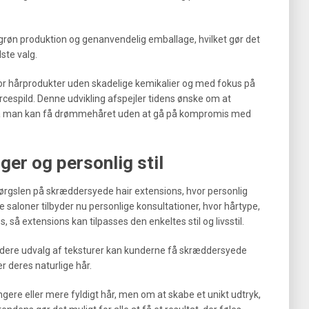
grøn produktion og genanvendelig emballage, hvilket gør det
ste valg.
or hårprodukter uden skadelige kemikalier og med fokus på
rcespild. Denne udvikling afspejler tidens ønske om at
å man kan få drømmehåret uden at gå på kompromis med
er og personlig stil
spørgslen på skræddersyede hair extensions, hvor personlig
ere saloner tilbyder nu personlige konsultationer, hvor hårtype,
 så extensions kan tilpasses den enkeltes stil og livsstil.
dere udvalg af teksturer kan kunderne få skræddersyede
 deres naturlige hår.
gere eller mere fyldigt hår, men om at skabe et unikt udtryk,