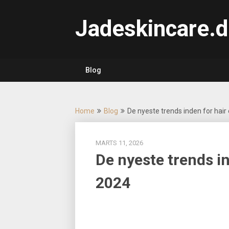
Skip
to
Jadeskincare.d
content
Blog
Home
Blog
De nyeste trends inden for hair
MARTS 11, 2026
De nyeste trends in
2024