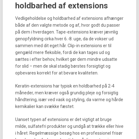
holdbarhed af extensions
Vedligeholdelse og holdbarhed af extensions afhænger
både af den valgte metode og af, hvor godt du passer
på dem i hverdagen. Tape-extensions kræver jævnlig
genopfyldning cirka hver 6.-8. uge, da de vokser ud
sammen med dit eget hår. Clip-in extensions er til
gengæld mere fleksible, fordi de kan tages ud og
sættes i efter behov, hvilket gør dem mindre udsatte
for slid – men de skal stadig børstes forsigtigt og
opbevares korrekt for at bevare kvaliteten.
Keratin-extensions har typisk en holdbarhed på 2-4
måneder, men kræver også grundig pleje og forsigtig
håndtering, især ved vask og styling, da varme og hårde
kemikalier kan svække fæstet.
Uanset typen af extensions er det vigtigt at bruge
milde, sulfatefri produkter og undgå at trække eller hive
i håret. Regelmæssige besøg hos en professionel frisør