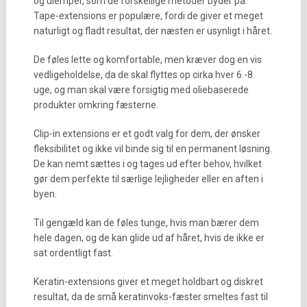
og ulemper, som de forskellige metoder byder på.
Tape-extensions er populære, fordi de giver et meget
naturligt og fladt resultat, der næsten er usynligt i håret.
De føles lette og komfortable, men kræver dog en vis
vedligeholdelse, da de skal flyttes op cirka hver 6.-8.
uge, og man skal være forsigtig med oliebaserede
produkter omkring fæsterne.
Clip-in extensions er et godt valg for dem, der ønsker
fleksibilitet og ikke vil binde sig til en permanent løsning.
De kan nemt sættes i og tages ud efter behov, hvilket
gør dem perfekte til særlige lejligheder eller en aften i
byen.
Til gengæld kan de føles tunge, hvis man bærer dem
hele dagen, og de kan glide ud af håret, hvis de ikke er
sat ordentligt fast.
Keratin-extensions giver et meget holdbart og diskret
resultat, da de små keratinvoks-fæster smeltes fast til