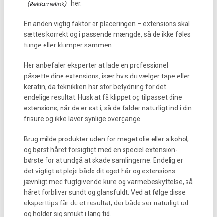
her.
En anden vigtig faktor er placeringen – extensions skal
sættes korrekt og i passende mængde, så de ikke føles
tunge eller klumper sammen.
Her anbefaler eksperter at lade en professionel
påsætte dine extensions, især hvis du vælger tape eller
keratin, da teknikken har stor betydning for det
endelige resultat. Husk at få klippet og tilpasset dine
extensions, når de er sat i, så de falder naturligt ind i din
frisure og ikke laver synlige overgange.
Brug milde produkter uden for meget olie eller alkohol,
og børst håret forsigtigt med en speciel extension-
børste for at undgå at skade samlingerne. Endelig er
det vigtigt at pleje både dit eget hår og extensions
jævnligt med fugtgivende kure og varmebeskyttelse, så
håret forbliver sundt og glansfuldt. Ved at følge disse
eksperttips får du et resultat, der både ser naturligt ud
og holder sig smukt i lang tid.