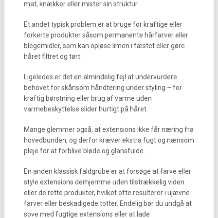
mat, knækker eller mister sin struktur.
Et andet typisk problem er at bruge for kraftige eller
forkerte produkter såsom permanente hårfarver eller
blegemidler, som kan opløse limen i fæstet eller gøre
håret filtret og tørt.
Ligeledes er det en almindelig fejl at undervurdere
behovet for skånsom håndtering under styling – for
kraftig børstning eller brug af varme uden
varmebeskyttelse slider hurtigt på håret.
Mange glemmer også, at extensions ikke får næring fra
hovedbunden, og derfor kræver ekstra fugt og nænsom
pleje for at forblive bløde og glansfulde.
En anden klassisk faldgrube er at forsøge at farve eller
style extensions derhjemme uden tilstrækkelig viden
eller de rette produkter, hvilket ofte resulterer i ujævne
farver eller beskadigede totter. Endelig bør du undgå at
sove med fugtige extensions eller at lade