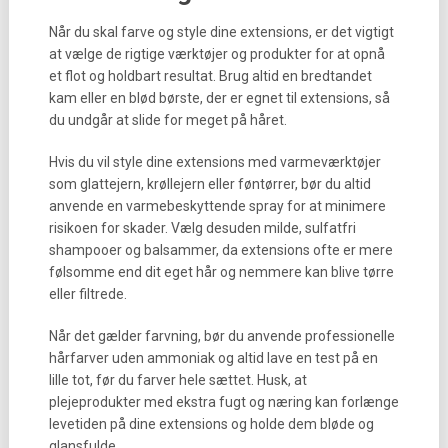
Når du skal farve og style dine extensions, er det vigtigt
at vælge de rigtige værktøjer og produkter for at opnå
et flot og holdbart resultat. Brug altid en bredtandet
kam eller en blød børste, der er egnet til extensions, så
du undgår at slide for meget på håret.
Hvis du vil style dine extensions med varmeværktøjer
som glattejern, krøllejern eller føntørrer, bør du altid
anvende en varmebeskyttende spray for at minimere
risikoen for skader. Vælg desuden milde, sulfatfri
shampooer og balsammer, da extensions ofte er mere
følsomme end dit eget hår og nemmere kan blive tørre
eller filtrede.
Når det gælder farvning, bør du anvende professionelle
hårfarver uden ammoniak og altid lave en test på en
lille tot, før du farver hele sættet. Husk, at
plejeprodukter med ekstra fugt og næring kan forlænge
levetiden på dine extensions og holde dem bløde og
glansfulde.