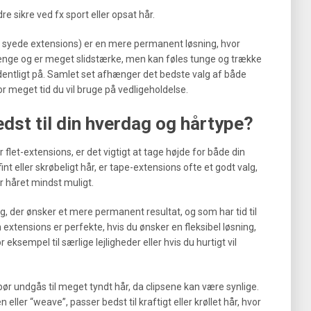
e sikre ved fx sport eller opsat hår.
er syede extensions) er en mere permanent løsning, hvor
r længe og er meget slidstærke, men kan føles tunge og trække
rdentligt på. Samlet set afhænger det bedste valg af både
or meget tid du vil bruge på vedligeholdelse.
dst til din hverdag og hårtype?
r flet-extensions, er det vigtigt at tage højde for både din
nt eller skrøbeligt hår, er tape-extensions ofte et godt valg,
r håret mindst muligt.
g, der ønsker et mere permanent resultat, og som har tid til
extensions er perfekte, hvis du ønsker en fleksibel løsning,
eksempel til særlige lejligheder eller hvis du hurtigt vil
r undgås til meget tyndt hår, da clipsene kan være synlige.
eller “weave”, passer bedst til kraftigt eller krøllet hår, hvor