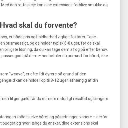
 Med den rette pleje kan dine extensions forblive smukke og
 Hvad skal du forvente?
sions, er både pris og holdbarhed vigtige faktorer. Tape-
en prismæssigt, og de holder typisk 6-8 uger, før de skal
n billigste løsning, da du kan tage dem af og på efter behov,
 passer godt på dem – her betaler du primært for håret, ikke
t som “weave”, er ofte lidt dyrere på grund af den
ngæld kan de holde i op til 8-12 uger, afhængig af din
 men til gengæld får du et mere naturligt resultat og længere
steringen i både selve håret og påsætningen variere – derfor
dit budget og hvor længe du ønsker, dine extensions skal