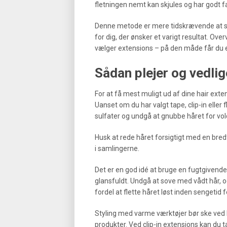
fletningen nemt kan skjules og har godt fa
Denne metode er mere tidskrævende at sæ
for dig, der ønsker et varigt resultat. Over
vælger extensions – på den måde får du et r
Sådan plejer og vedli
For at få mest muligt ud af dine hair exten
Uanset om du har valgt tape, clip-in eller
sulfater og undgå at gnubbe håret for vo
Husk at rede håret forsigtigt med en bre
i samlingerne.
Det er en god idé at bruge en fugtgivende 
glansfuldt. Undgå at sove med vådt hår, og
fordel at flette håret løst inden sengetid f
Styling med varme værktøjer bør ske ved 
produkter. Ved clip-in extensions kan du ta