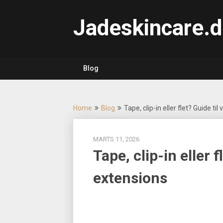
Skip
to
Jadeskincare.d
content
Blog
Home
Blog
Tape, clip-in eller flet? Guide til
MARTS 11, 2026
Tape, clip-in eller f
extensions