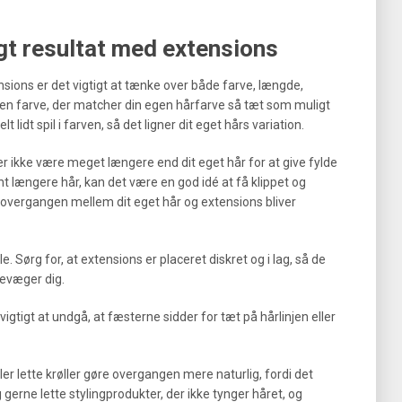
ligt resultat med extensions
nsions er det vigtigt at tænke over både farve, længde,
 en farve, der matcher din egen hårfarve så tæt som muligt
lidt spil i farven, så det ligner dit eget hårs variation.
 ikke være meget længere end dit eget hår for at give fylde
nt længere hår, kan det være en god idé at få klippet og
så overgangen mellem dit eget hår og extensions bliver
e. Sørg for, at extensions er placeret diskret og i lag, så de
 bevæger dig.
vigtigt at undgå, at fæsterne sidder for tæt på hårlinjen eller
ler lette krøller gøre overgangen mere naturlig, fordi det
gerne lette stylingprodukter, der ikke tynger håret, og