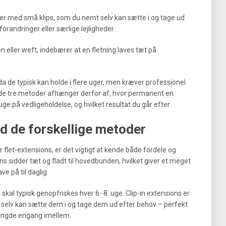
ner med små klips, som du nemt selv kan sætte i og tage ud
 forandringer eller særlige lejligheder.
 eller weft, indebærer at en fletning laves tæt på
a de typisk kan holde i flere uger, men kræver professionel
de tre metoder afhænger derfor af, hvor permanent en
uge på vedligeholdelse, og hvilket resultat du går efter.
d de forskellige metoder
r flet-extensions, er det vigtigt at kende både fordele og
 sidder tæt og fladt til hovedbunden, hvilket giver et meget
e på til daglig.
kal typisk genopfriskes hver 6.-8. uge. Clip-in extensions er
u selv kan sætte dem i og tage dem ud efter behov – perfekt
r længde engang imellem.