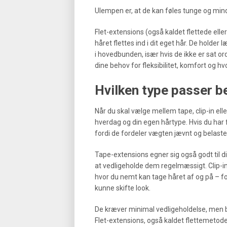
Ulempen er, at de kan føles tunge og mindr
Flet-extensions (også kaldet flettede ell
håret flettes ind i dit eget hår. De holde
i hovedbunden, især hvis de ikke er sat o
dine behov for fleksibilitet, komfort og hv
Hvilken type passer be
Når du skal vælge mellem tape, clip-in elle
hverdag og din egen hårtype. Hvis du har fi
fordi de fordeler vægten jævnt og belaste
Tape-extensions egner sig også godt til di
at vedligeholde dem regelmæssigt. Clip-in 
hvor du nemt kan tage håret af og på – for 
kunne skifte look.
De kræver minimal vedligeholdelse, men bø
Flet-extensions, også kaldet flettemetoden 