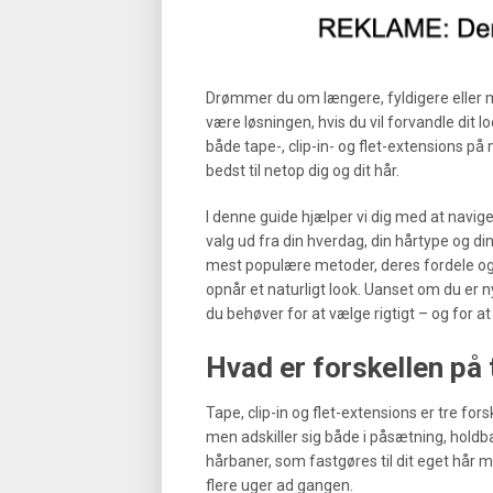
Drømmer du om længere, fyldigere eller
være løsningen, hvis du vil forvandle dit
både tape-, clip-in- og flet-extensions p
bedst til netop dig og dit hår.
I denne guide hjælper vi dig med at navige
valg ud fra din hverdag, din hårtype og di
mest populære metoder, deres fordele og u
opnår et naturligt look. Uanset om du er n
du behøver for at vælge rigtigt – og for at
Hvad er forskellen på 
Tape, clip-in og flet-extensions er tre fors
men adskiller sig både i påsætning, holdba
hårbaner, som fastgøres til dit eget hår me
flere uger ad gangen.