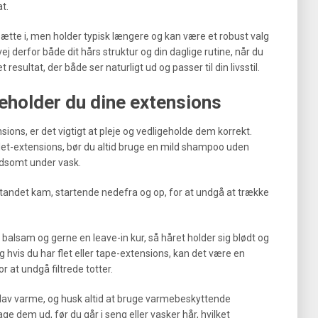
t.
tte i, men holder typisk længere og kan være et robust valg
vej derfor både dit hårs struktur og din daglige rutine, når du
esultat, der både ser naturligt ud og passer til din livsstil.
geholder du dine extensions
sions, er det vigtigt at pleje og vedligeholde dem korrekt.
 flet-extensions, bør du altid bruge en mild shampoo uden
ldsomt under vask.
dtandet kam, startende nedefra og op, for at undgå at trække
balsam og gerne en leave-in kur, så håret holder sig blødt og
 hvis du har flet eller tape-extensions, kan det være en
or at undgå filtrede totter.
lav varme, og husk altid at bruge varmebeskyttende
ge dem ud, før du går i seng eller vasker hår, hvilket