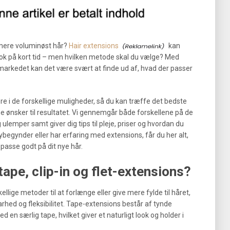
 mere voluminøst hår?
Hair extensions
kan
 look på kort tid – men hvilken metode skal du vælge? Med
å markedet kan det være svært at finde ud af, hvad der passer
re i de forskellige muligheder, så du kan træffe det bedste
ne ønsker til resultatet. Vi gennemgår både forskellene på de
lemper samt giver dig tips til pleje, priser og hvordan du
ybegynder eller har erfaring med extensions, får du her alt,
 passe godt på dit nye hår.
tape, clip-in og flet-extensions?
kellige metoder til at forlænge eller give mere fylde til håret,
rhed og fleksibilitet. Tape-extensions består af tynde
d en særlig tape, hvilket giver et naturligt look og holder i