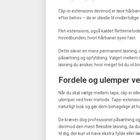
Clip-in extensions derimod er løse hårba
efter behov – de er ideelle til midlertidige
Flet-extensions, også kaldet flettemetoden
hovedbunden, hvori hårbaner syes fast.
Dette sikrer en mere permanent løsning, d
påsætning og opfyldning. Valget mellem 
løsning du ønsker, hvor meget tid du vil br
Fordele og ulemper ve
Når du skal vælge mellem tape, clip-in elle
ulemper ved hver metode. Tape-extensions
naturligt look og gør dem behagelige at hav
De kræver dog professionel påsætning og s
derimod den mest fleksible løsning, da d
til dig, der kun vil have ekstra fylde elle