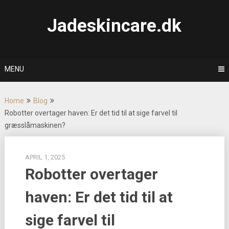
Skip
to
Jadeskincare.dk
content
MENU
Home
Blog
Robotter overtager haven: Er det tid til at sige farvel til
græsslåmaskinen?
APRIL 1, 2025
Robotter overtager
haven: Er det tid til at
sige farvel til