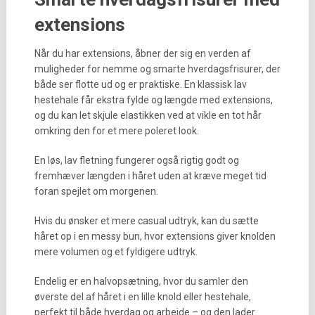
extensions
Når du har extensions, åbner der sig en verden af
muligheder for nemme og smarte hverdagsfrisurer, der
både ser flotte ud og er praktiske. En klassisk lav
hestehale får ekstra fylde og længde med extensions,
og du kan let skjule elastikken ved at vikle en tot hår
omkring den for et mere poleret look.
En løs, lav fletning fungerer også rigtig godt og
fremhæver længden i håret uden at kræve meget tid
foran spejlet om morgenen.
Hvis du ønsker et mere casual udtryk, kan du sætte
håret op i en messy bun, hvor extensions giver knolden
mere volumen og et fyldigere udtryk.
Endelig er en halvopsætning, hvor du samler den
øverste del af håret i en lille knold eller hestehale,
perfekt til både hverdag og arbejde – og den lader