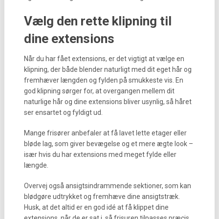
Vælg den rette klipning til
dine extensions
Når du har fået extensions, er det vigtigt at vælge en
klipning, der både blender naturligt med dit eget hår og
fremhæver længden og fylden på smukkeste vis. En
god klipning sørger for, at overgangen mellem dit
naturlige hår og dine extensions bliver usynlig, så håret
ser ensartet og fyldigt ud.
Mange frisører anbefaler at få lavet lette etager eller
bløde lag, som giver bevægelse og et mere ægte look –
især hvis du har extensions med meget fylde eller
længde.
Overvej også ansigtsindrammende sektioner, som kan
blødgøre udtrykket og fremhæve dine ansigtstræk.
Husk, at det altid er en god idé at få klippet dine
extensions, når de er sat i, så frisuren tilpasses præcis