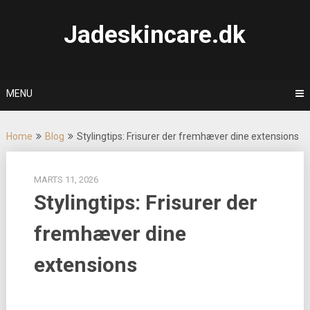
Skip
to
Jadeskincare.dk
content
MENU
Home
Blog
Stylingtips: Frisurer der fremhæver dine extensions
MARTS 11, 2026
Stylingtips: Frisurer der
fremhæver dine
extensions