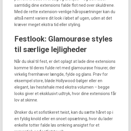
samtidig dine extensions falde flot ned over skuldrene.
Med de rette extension-venlige håropsætninger kan du
altså nemt variere dit look i løbet af ugen, uden at det
kræver meget ekstra tid eller styling.
Festlook: Glamourøse styles
til særlige lejligheder
Når du skal til fest, er det oplagt at lade dine extensions
komme til deres fulde ret med glamourøse frisurer, der
virkelig fremhæver længde, fylde og glans. Prøv for
eksempel store, bløde Hollywood-bølger eller en
elegant, lav hestehale med ekstra volumen – begge
looks giver et eksklusivt udtryk, hvor dine extensions får
lov at skinne.
Ønsker du et sofistikeret twist, kan du sætte håret op i
en fyldig knold eller en snoet opsætning, hvor du lader
enkelte totter falde løs omkring ansigtet for et