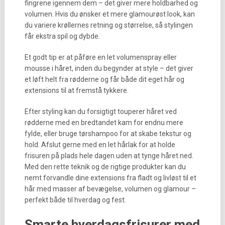
fingrene igennem dem – det giver mere holdbarhed og
volumen. Hvis du ønsker et mere glamourøst look, kan
du variere krøllernes retning og størrelse, så stylingen
får ekstra spil og dybde.
Et godt tip er at påføre en let volumenspray eller
mousse i håret, inden du begynder at style – det giver
et løft helt fra rødderne og får både dit eget hår og
extensions til at fremstå tykkere.
Efter styling kan du forsigtigt touperer håret ved
rødderne med en bredtandet kam for endnu mere
fylde, eller bruge tørshampoo for at skabe tekstur og
hold. Afslut gerne med en let hårlak for at holde
frisuren på plads hele dagen uden at tynge håret ned.
Med den rette teknik og de rigtige produkter kan du
nemt forvandle dine extensions fra fladt og livløst til et
hår med masser af bevægelse, volumen og glamour –
perfekt både til hverdag og fest.
Smarte hverdagsfrisurer med