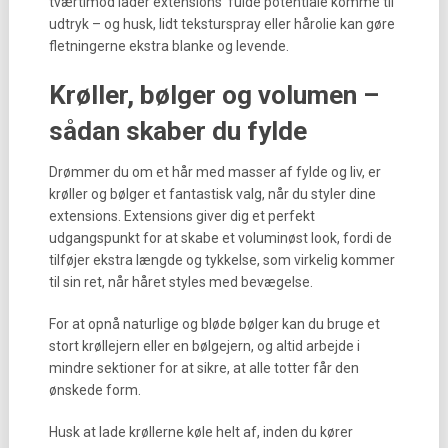
tværtimod lader extensions’ fulde potentiale komme til
udtryk – og husk, lidt teksturspray eller hårolie kan gøre
fletningerne ekstra blanke og levende.
Krøller, bølger og volumen –
sådan skaber du fylde
Drømmer du om et hår med masser af fylde og liv, er
krøller og bølger et fantastisk valg, når du styler dine
extensions. Extensions giver dig et perfekt
udgangspunkt for at skabe et voluminøst look, fordi de
tilføjer ekstra længde og tykkelse, som virkelig kommer
til sin ret, når håret styles med bevægelse.
For at opnå naturlige og bløde bølger kan du bruge et
stort krøllejern eller en bølgejern, og altid arbejde i
mindre sektioner for at sikre, at alle totter får den
ønskede form.
Husk at lade krøllerne køle helt af, inden du kører