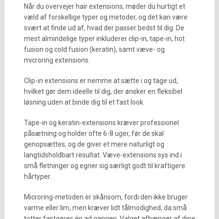
Når du overvejer hair extensions, møder du hurtigt et
væld af forskellige typer og metoder, og det kan være
svært at finde ud af, hvad der passer bedst til dig. De
mest almindelige typer inkluderer clip-in, tape-in, hot
fusion og cold fusion (keratin), samt væve- og
microring extensions.
Clip-in extensions er nemme at sætte i og tage ud,
hvilket gør dem ideelle til dig, der ønsker en fleksibel
løsning uden at binde dig til et fast look.
Tape-in og keratin-extensions kræver professionel
påsætning og holder ofte 6-8 uger, før de skal
genopsættes, og de giver et mere naturligt og
langtidsholdbart resultat. Væve-extensions sys ind i
små fletninger og egner sig særligt godt til kraftigere
hårtyper.
Microring-metoden er skånsom, fordi den ikke bruger
varme eller lim, men kræver lidt tålmodighed, da små
totter fastgøres én ad gangen. Valget afhænger af dine