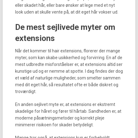
eller skadet hår, eller bare ønsker at lege med et nyt
look uden at skulle vente på, at dit eget hår vokser ud.
De mest sejlivede myter om
extensions
Når det kommer til hair extensions, florerer der mange
myter, som kan skabe usikkerhed og forvirring. En af de
mest udbredte misforståelser er, at extensions altid ser
kunstige ud og er nemme at spotte. I dag findes der dog
et væld af naturlige muligheder, som smelter sammen
med dit eget hår, så resultatet ofte er både diskret og
troværdigt.
En anden sejlivet myte er, at extensions er ekstremt
skadelige for håret og fører til hårtab. Sandheden er, at
moderne påsætningsmetoder og korrekt pleje
minimerer risikoen for skader betydeligt.
Mange tror også, at extensions kun er forbeholdt