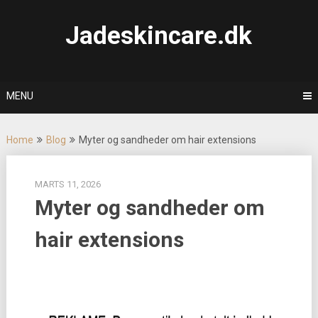
Skip
to
Jadeskincare.dk
content
MENU
Home
Blog
Myter og sandheder om hair extensions
MARTS 11, 2026
Myter og sandheder om
hair extensions