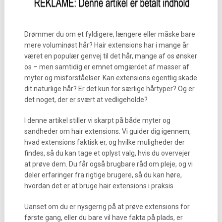
Drømmer du om et fyldigere, længere eller måske bare
mere voluminøst hår? Hair extensions har i mange år
været en populær genvej til det hår, mange af os ønsker
os – men samtidig er emnet omgærdet af masser af
myter og misforståelser. Kan extensions egentlig skade
dit naturlige hår? Er det kun for særlige hårtyper? Og er
det noget, der er svært at vedligeholde?
I denne artikel stiller vi skarpt på både myter og
sandheder om hair extensions. Vi guider dig igennem,
hvad extensions faktisk er, og hvilke muligheder der
findes, så du kan tage et oplyst valg, hvis du overvejer
at prøve dem. Du får også brugbare råd om pleje, og vi
deler erfaringer fra rigtige brugere, så du kan høre,
hvordan det er at bruge hair extensions i praksis.
Uanset om du er nysgerrig på at prøve extensions for
første gang, eller du bare vil have fakta på plads, er