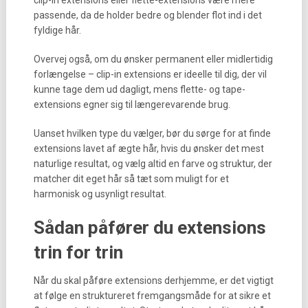
clip-in extensions eller flette-extensions være mere
passende, da de holder bedre og blender flot ind i det
fyldige hår.
Overvej også, om du ønsker permanent eller midlertidig
forlængelse – clip-in extensions er ideelle til dig, der vil
kunne tage dem ud dagligt, mens flette- og tape-
extensions egner sig til længerevarende brug.
Uanset hvilken type du vælger, bør du sørge for at finde
extensions lavet af ægte hår, hvis du ønsker det mest
naturlige resultat, og vælg altid en farve og struktur, der
matcher dit eget hår så tæt som muligt for et
harmonisk og usynligt resultat.
Sådan påfører du extensions
trin for trin
Når du skal påføre extensions derhjemme, er det vigtigt
at følge en struktureret fremgangsmåde for at sikre et