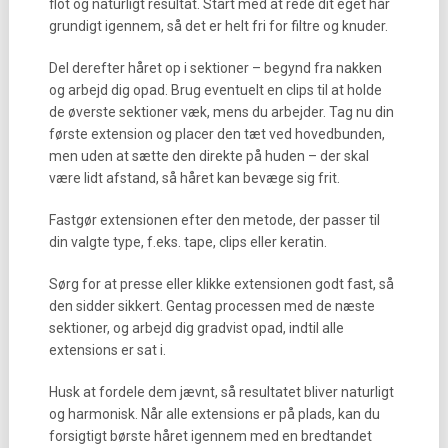
flot og naturligt resultat. Start med at rede dit eget hår
grundigt igennem, så det er helt fri for filtre og knuder.
Del derefter håret op i sektioner – begynd fra nakken
og arbejd dig opad. Brug eventuelt en clips til at holde
de øverste sektioner væk, mens du arbejder. Tag nu din
første extension og placer den tæt ved hovedbunden,
men uden at sætte den direkte på huden – der skal
være lidt afstand, så håret kan bevæge sig frit.
Fastgør extensionen efter den metode, der passer til
din valgte type, f.eks. tape, clips eller keratin.
Sørg for at presse eller klikke extensionen godt fast, så
den sidder sikkert. Gentag processen med de næste
sektioner, og arbejd dig gradvist opad, indtil alle
extensions er sat i.
Husk at fordele dem jævnt, så resultatet bliver naturligt
og harmonisk. Når alle extensions er på plads, kan du
forsigtigt børste håret igennem med en bredtandet