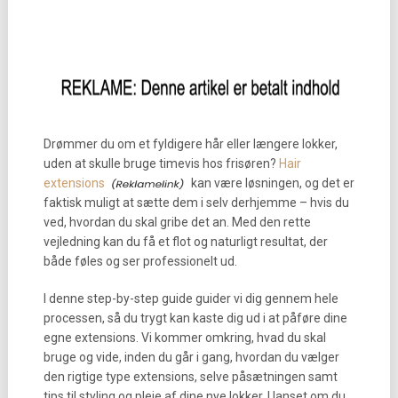
Drømmer du om et fyldigere hår eller længere lokker,
uden at skulle bruge timevis hos frisøren?
Hair
extensions
kan være løsningen, og det er
faktisk muligt at sætte dem i selv derhjemme – hvis du
ved, hvordan du skal gribe det an. Med den rette
vejledning kan du få et flot og naturligt resultat, der
både føles og ser professionelt ud.
I denne step-by-step guide guider vi dig gennem hele
processen, så du trygt kan kaste dig ud i at påføre dine
egne extensions. Vi kommer omkring, hvad du skal
bruge og vide, inden du går i gang, hvordan du vælger
den rigtige type extensions, selve påsætningen samt
tips til styling og pleje af dine nye lokker. Uanset om du