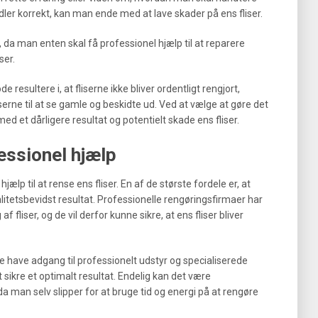
idler korrekt, kan man ende med at lave skader på ens fliser.
 da man enten skal få professionel hjælp til at reparere
ser.
esultere i, at fliserne ikke bliver ordentligt rengjort,
liserne til at se gamle og beskidte ud. Ved at vælge at gøre det
med et dårligere resultat og potentielt skade ens fliser.
essionel hjælp
jælp til at rense ens fliser. En af de største fordele er, at
litetsbevidst resultat. Professionelle rengøringsfirmaer har
f fliser, og de vil derfor kunne sikre, at ens fliser bliver
 have adgang til professionelt udstyr og specialiserede
sikre et optimalt resultat. Endelig kan det være
a man selv slipper for at bruge tid og energi på at rengøre