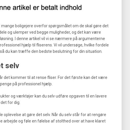
tår mange boligejere overfor spørgsmålet om de skal gøre det
fordele og ulemper ved begge muligheder, og det kan være
 løsning. I denne artikel vil vi se nærmere på argumenterne
ofessionel hjælp til fliserens. Vi vil undersøge, hvilke fordele
å du kan træffe den bedste beslutning for din situation.
t selv
når det kommer til at rense fliser. For det første kan det være
penge på professionel hjælp.
dukter og værktøjer kan du selv udføre opgaven til en lavere
 det for dig.
e oplevelse at gøre det selv. Når du selv står for at rengøre
de arbejde og føle en følelse af stolthed over at have klaret