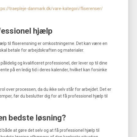
tps://traepleje-danmark.dk/vare-kategori/fliserenser/
fessionel hjælp
ælp til fliserensning er omkostningerne. Det kan være en
 skal betale for arbejdskraften og materialer.
lidelig og kvalificeret professionel, der lever op til dine
vente på en ledig tid i deres kalender, hvilket kan forsinke
ol over processen, da du ikke selv står for arbejdet. Det er
emper, før du beslutter dig for at få professionel hjælp til
en bedste løsning?
 både at gøre det selv og at få professionel hjælp til
n bedste løsning afhænger af den konkrete situation.