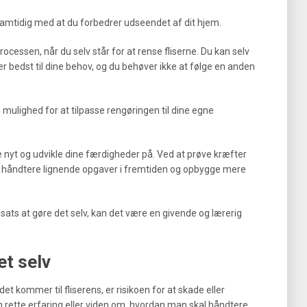
amtidig med at du forbedrer udseendet af dit hjem.
cessen, når du selv står for at rense fliserne. Du kan selv
 bedst til dine behov, og du behøver ikke at følge en anden
og mulighed for at tilpasse rengøringen til dine egne
 nyt og udvikle dine færdigheder på. Ved at prøve kræfter
 at håndtere lignende opgaver i fremtiden og opbygge mere
dsats at gøre det selv, kan det være en givende og lærerig
et selv
et kommer til fliserens, er risikoen for at skade eller
n rette erfaring eller viden om, hvordan man skal håndtere