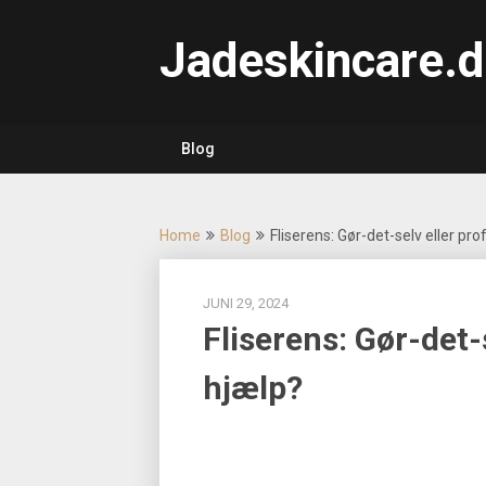
Skip
to
Jadeskincare.d
content
Blog
Home
Blog
Fliserens: Gør-det-selv eller pr
JUNI 29, 2024
Fliserens: Gør-det-
hjælp?