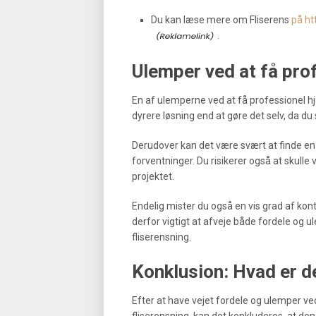
Du kan læse mere om Fliserens
på ht
.
Ulemper ved at få pro
En af ulemperne ved at få professionel hj
dyrere løsning end at gøre det selv, da du
Derudover kan det være svært at finde en på
forventninger. Du risikerer også at skulle 
projektet.
Endelig mister du også en vis grad af kontr
derfor vigtigt at afveje både fordele og ul
fliserensning.
Konklusion: Hvad er d
Efter at have vejet fordele og ulemper ved
fliserensning, kan det konkluderes, at de