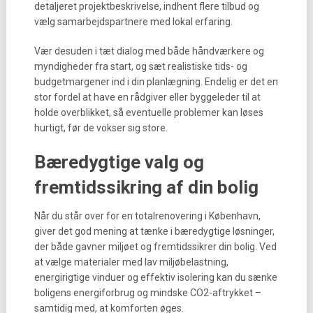
detaljeret projektbeskrivelse, indhent flere tilbud og
vælg samarbejdspartnere med lokal erfaring.
Vær desuden i tæt dialog med både håndværkere og
myndigheder fra start, og sæt realistiske tids- og
budgetmargener ind i din planlægning. Endelig er det en
stor fordel at have en rådgiver eller byggeleder til at
holde overblikket, så eventuelle problemer kan løses
hurtigt, før de vokser sig store.
Bæredygtige valg og
fremtidssikring af din bolig
Når du står over for en totalrenovering i København,
giver det god mening at tænke i bæredygtige løsninger,
der både gavner miljøet og fremtidssikrer din bolig. Ved
at vælge materialer med lav miljøbelastning,
energirigtige vinduer og effektiv isolering kan du sænke
boligens energiforbrug og mindske CO2-aftrykket –
samtidig med, at komforten øges.