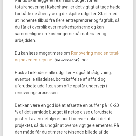
Når du skal lægge et realistisk budget for en
totalrenovering i København, er det vigtigt at tage højde
for både de åbenlyse og de skjulte udgifter. Start med
at indhente tilbud fra flere entreprenører og fagfolk, så
du får et overblik over markedspriserne og kan
sammenligne omkostningerne på materialer og
arbejdsløn.
Du kan læse meget mere om
Renovering med en total-
og hovedentreprise
her.
Husk at inkludere alle udgifter – også til rådgivning,
eventuelle tilladelser, bortskaffelse af affald og
uforudsete udgifter, som ofte opstår undervejs i
renoveringsprocessen.
Det kan være en god idé at afsætte en buffer på 10-20
% af det samlede budget til netop disse uforudsete
poster. Lav en detaljeret post for hver enkelt del af
projektet, så du undgår at overse vigtige elementer. På
den måde får du et mere retvisende billede af de