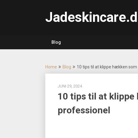
Skip
to
Jadeskincare.d
content
Blog
Home
Blog
10 tips til at klippe hækken som
JUNI 29, 2024
10 tips til at klip
professionel