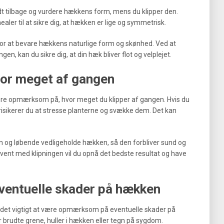
dt tilbage og vurdere hækkens form, mens du klipper den.
nealer til at sikre dig, at hækken er lige og symmetrisk.
 for at bevare hækkens naturlige form og skønhed. Ved at
n, kan du sikre dig, at din hæk bliver flot og velplejet.
for meget af gangen
 være opmærksom på, hvor meget du klipper af gangen. Hvis du
risikerer du at stresse planterne og svække dem. Det kan
gen og løbende vedligeholde hækken, så den forbliver sund og
vent med klipningen vil du opnå det bedste resultat og have
entuelle skader på hækken
r det vigtigt at være opmærksom på eventuelle skader på
r brudte grene, huller i hækken eller tegn på sygdom.