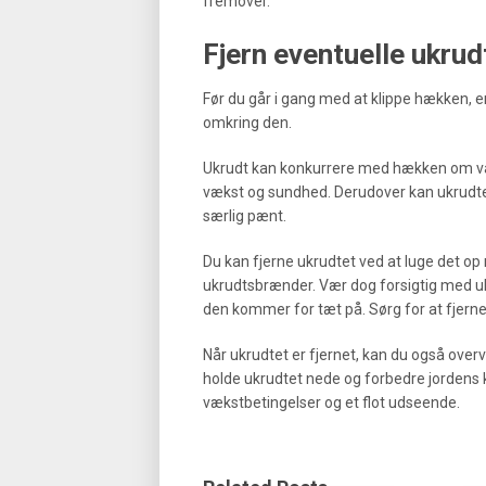
fremover.
Fjern eventuelle ukru
Før du går i gang med at klippe hækken, er
omkring den.
Ukrudt kan konkurrere med hækken om van
vækst og sundhed. Derudover kan ukrudtet
særlig pænt.
Du kan fjerne ukrudtet ved at luge det op 
ukrudtsbrænder. Vær dog forsigtig med u
den kommer for tæt på. Sørg for at fjerne u
Når ukrudtet er fjernet, kan du også overv
holde ukrudtet nede og forbedre jordens k
vækstbetingelser og et flot udseende.