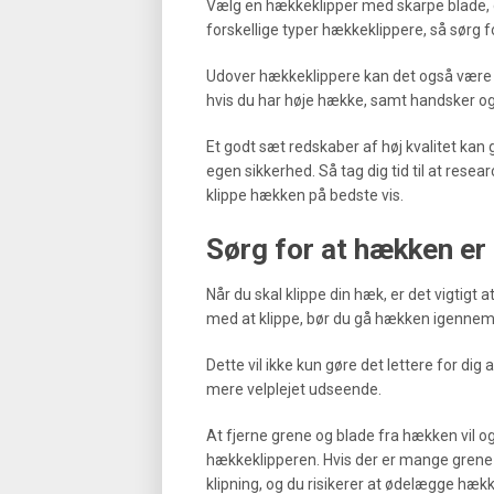
Vælg en hækkeklipper med skarpe blade, de
forskellige typer hækkeklippere, så sørg f
Udover hækkeklippere kan det også være e
hvis du har høje hække, samt handsker og b
Et godt sæt redskaber af høj kvalitet kan g
egen sikkerhed. Så tag dig tid til at researc
klippe hækken på bedste vis.
Sørg for at hækken er 
Når du skal klippe din hæk, er det vigtigt a
med at klippe, bør du gå hækken igennem 
Dette vil ikke kun gøre det lettere for di
mere velplejet udseende.
At fjerne grene og blade fra hækken vil og
hækkeklipperen. Hvis der er mange grene 
klipning, og du risikerer at ødelægge hæk