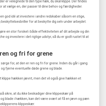
r er velegnede til den type hæk, du skal klippe. Der findes
or at vælge en, der passer til dine behov og færdigheder.
n god idé at investere i andre redskaber såsom en stige,
eskyttelsesbriller for at beskytte dig selv under arbejdet.
øre en stor forskel i både effektiviteten af dit arbejde og din
he og investere i det rigtige udstyr, så du er godt rustet til at
ren og fri for grene
t sørge for, at den er ren og fri for grene. Inden du går i gang
og fjerne eventuelle døde grene og blade.
g at klippe hækken jævnt, men det vil også give hækken et
så sikre, at du ikke beskadiger dine klippeskær på
og blade i hækken, kan det være svært at få en jævn og pæn
keklipperens klippeskær.