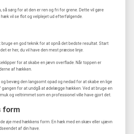
så sørg for at den er ren og fri for grene. Dette vil gøre
 hæk vil se flot og velplejet ud efterfølgende.
t bruge en god teknik for at opnå det bedste resultat. Start
et er her, du vil have den mest præcise linje.
lipper for at skabe en jævn overflade. Når toppen er
iderne af hækken.
n og bevæg den langsomt opad og nedad for at skabe en lige
af gangen for at undgå at ødelægge hækken. Ved at bruge en
 smuk og veltrimmet som en professionel ville have gjort det.
s form
 holde øje med hækkens form. En hæk med en skæv eller ujævn
dseendet af din have.