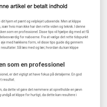
e dit hjem et pænt og velplejet udseende. Men at klippe
sær hvis man ikke har den rette viden og teknik. I denne
e hækken som en professionel. Disse tips vil hjælpe dig med at få
elsesværdig for naboerne. Fra at vælge det rette tidspunkt
olde øje med hækkens form, vil disse tips guide dig gennem
 resultater. Så læs med og lær, hvordan du kan klippe
ken som en professionel
onel, er det vigtigt at have fokus på detaljerne. En god
t resultat.
en, da dette vil gøre det nemmere at opretholde en jævn
undgå at klippe for hurtigt, da dette kan resultere i