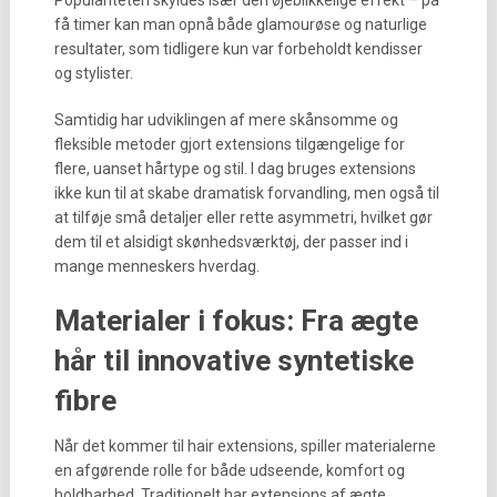
Populariteten skyldes især den øjeblikkelige effekt – på
få timer kan man opnå både glamourøse og naturlige
resultater, som tidligere kun var forbeholdt kendisser
og stylister.
Samtidig har udviklingen af mere skånsomme og
fleksible metoder gjort extensions tilgængelige for
flere, uanset hårtype og stil. I dag bruges extensions
ikke kun til at skabe dramatisk forvandling, men også til
at tilføje små detaljer eller rette asymmetri, hvilket gør
dem til et alsidigt skønhedsværktøj, der passer ind i
mange menneskers hverdag.
Materialer i fokus: Fra ægte
hår til innovative syntetiske
fibre
Når det kommer til hair extensions, spiller materialerne
en afgørende rolle for både udseende, komfort og
holdbarhed. Traditionelt har extensions af ægte