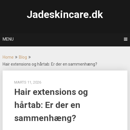
Skip
to
Jadeskincare.dk
content
MENU
Home
Blog
Hair extensions og hårtab: Er der en sammenhæng?
MARTS 11, 2026
Hair extensions og
hårtab: Er der en
sammenhæng?