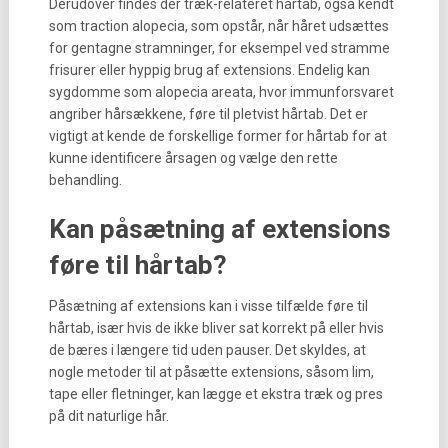
Derudover findes der træk-relateret hårtab, også kendt
som traction alopecia, som opstår, når håret udsættes
for gentagne stramninger, for eksempel ved stramme
frisurer eller hyppig brug af extensions. Endelig kan
sygdomme som alopecia areata, hvor immunforsvaret
angriber hårsækkene, føre til pletvist hårtab. Det er
vigtigt at kende de forskellige former for hårtab for at
kunne identificere årsagen og vælge den rette
behandling.
Kan påsætning af extensions
føre til hårtab?
Påsætning af extensions kan i visse tilfælde føre til
hårtab, især hvis de ikke bliver sat korrekt på eller hvis
de bæres i længere tid uden pauser. Det skyldes, at
nogle metoder til at påsætte extensions, såsom lim,
tape eller fletninger, kan lægge et ekstra træk og pres
på dit naturlige hår.