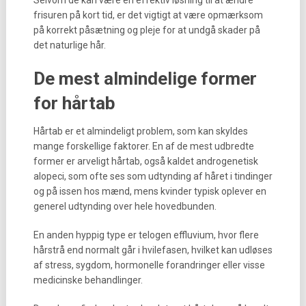
Selvom de kan være en effektiv løsning til at ændre
frisuren på kort tid, er det vigtigt at være opmærksom
på korrekt påsætning og pleje for at undgå skader på
det naturlige hår.
De mest almindelige former
for hårtab
Hårtab er et almindeligt problem, som kan skyldes
mange forskellige faktorer. En af de mest udbredte
former er arveligt hårtab, også kaldet androgenetisk
alopeci, som ofte ses som udtynding af håret i tindinger
og på issen hos mænd, mens kvinder typisk oplever en
generel udtynding over hele hovedbunden.
En anden hyppig type er telogen effluvium, hvor flere
hårstrå end normalt går i hvilefasen, hvilket kan udløses
af stress, sygdom, hormonelle forandringer eller visse
medicinske behandlinger.