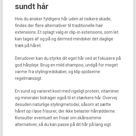
sundt hår
Hvis du ønsker fyldigere hår uden at risikere skade,
findes der flere alternativer til traditionelle hair
extensions. Et oplagt valg er clip-in extensions, som let
kan tages af og på og dermed mindsker det daglige
træk på håret.
Derudover kan du styrke dit eget hår ved at fokusere på
god hårpleje: Brug en mild shampoo, undgå for meget
varme fra stylingredskaber, og klip spidserne
regelmæssigt.
En sund og varieret kost med rigeligt protein, vitaminer
og mineraler bidrager også til et stærkere hår. Overvej
desuden naturlige stylingmetoder, såsom at sætte
håret op i løse frisurer, der ikke belaster hårrødderne.
Konsulter eventuelt en frisør om skånsomme
alternativer, så du kan passe på dit hår på lang sigt.