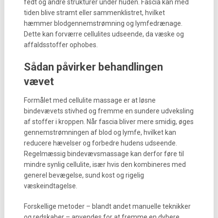
fedt og andre strukturer under huden. Fascia kan med
tiden blive stramt eller sammenklistret, hvilket
hæmmer blodgennemstrømning og lymfedrænage.
Dette kan forværre cellulites udseende, da væske og
affaldsstoffer ophobes.
Sådan påvirker behandlingen
vævet
Formålet med cellulite massage er at løsne
bindevævets stivhed og fremme en sundere udveksling
af stoffer i kroppen. Når fascia bliver mere smidig, øges
gennemstrømningen af blod og lymfe, hvilket kan
reducere hævelser og forbedre hudens udseende.
Regelmæssig bindevævsmassage kan derfor føre til
mindre synlig cellulite, især hvis den kombineres med
generel bevægelse, sund kost og rigelig
væskeindtagelse.
Forskellige metoder – blandt andet manuelle teknikker
og redskaber – anvendes for at fremme en dybere