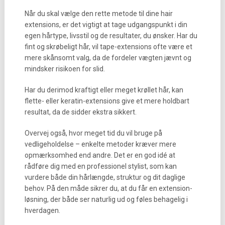
Når du skal vælge den rette metode til dine hair
extensions, er det vigtigt at tage udgangspunkt i din
egen hårtype, livsstil og de resultater, du ønsker. Har du
fint og skrøbeligt hår, vil tape-extensions ofte være et
mere skånsomt valg, da de fordeler vægten jævnt og
mindsker risikoen for slid.
Har du derimod kraftigt eller meget krøllet hår, kan
flette- eller keratin-extensions give et mere holdbart
resultat, da de sidder ekstra sikkert.
Overvej også, hvor meget tid du vil bruge på
vedligeholdelse – enkelte metoder kræver mere
opmærksomhed end andre. Det er en god idé at
rådføre dig med en professionel stylist, som kan
vurdere både din hårlængde, struktur og dit daglige
behov. På den måde sikrer du, at du får en extension-
løsning, der både ser naturlig ud og føles behagelig i
hverdagen.