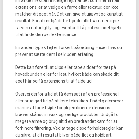
En af de mest almindelige fejl, når det kommer til hair
extensions, er at vælge en farve eller tekstur, der ikke
matcher dit eget hår. Det kan give et ujævnt og kunstigt
resultat. For at undgå dette bør du altid sammenligne
farven i naturligt lys og eventuelt få professionel hjælp
til at finde den perfekte nuance.
En anden typisk fejl er forkert påsætning – især hvis du
prøver at sætte dem i selv uden erfaring.
Dette kan føre til, at clips eller tape sidder for tæt på
hovedbunden eller for løst, hvilket både kan skade dit
eget hår og få extensions til at falde ud.
Overvej derfor altid at få dem sat i af en professionel
eller brug god tid på at lære teknikken. Endelig glemmer
mange at tage højde for plejerutinen; extensions
kræver skånsom vask og særlige produkter. Undgå for
meget varme og brug altid en bredtandet kam for at
forhindre filtrering. Ved at tage disse forholdsregler kan
du sikre, at dit resultat bliver både flot og holdbart.