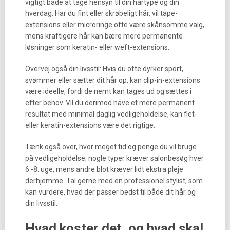
vigtigt både at tage hensyn til din hårtype og din
hverdag. Har du fint eller skrøbeligt hår, vil tape-
extensions eller microringe ofte være skånsomme valg,
mens kraftigere hår kan bære mere permanente
løsninger som keratin- eller weft-extensions.
Overvej også din livsstil: Hvis du ofte dyrker sport,
svømmer eller sætter dit hår op, kan clip-in-extensions
være ideelle, fordi de nemt kan tages ud og sættes i
efter behov. Vil du derimod have et mere permanent
resultat med minimal daglig vedligeholdelse, kan flet-
eller keratin-extensions være det rigtige.
Tænk også over, hvor meget tid og penge du vil bruge
på vedligeholdelse; nogle typer kræver salonbesøg hver
6.-8. uge, mens andre blot kræver lidt ekstra pleje
derhjemme. Tal gerne med en professionel stylist, som
kan vurdere, hvad der passer bedst til både dit hår og
din livsstil.
Hvad koster det, og hvad skal