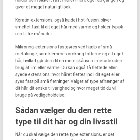
holder dem sikkert fast i håret i flere uger ad gangen og
giver et meget naturligt look.
Keratin-extensions, også kaldet hot-fusion, bliver
smeltet fast til dit eget hår med varme og holder typisk
i op til tre måneder.
Mikroring-extensions fastgøres ved hjælp af små
metalringe, som klemmes omkring totterne og dit eget
hår, hvilket gør dem til en mere skånsom metode uden
brug af lim eller varme. Du kan også få flettede eller
syede extensions, hvor håret flettes ind i dit eget eller
syes fast på små fletninger. Valget af type afhænger af
dit hår, dit ønske til varighed og hvor meget tid du vil
bruge på vedligeholdelse.
Sådan vælger du den rette
type til dit hår og din livsstil
Når du skal vælge den rette type extensions, er det