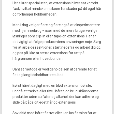
Her sikrer specialisten, at extensions bliver sat korrekt
fast, hvilket mindsker risikoen for skader på dit eget hår
og forlænger holdbarheden.
Men i dag vælger flere og flere også at eksperimentere
med hjemmebrug – især med de mere brugervenlige
løsninger som clip-in eller tape-on extensions. Her er
det vigtigt at følge producentens anvisninger nøje: Sørg
for at arbejde i sektioner, start nedefra og arbejd dig op,
og pas på ikke at sætte extensions for tæt på
hårgrænsen eller hovedbunden.
Uanset metode er vedligeholdelsen afgørende for et
flot og langtidsholdbart resultat.
Børst håret dagligt med en blød extension-børste,
undgå at trække eller rive i håret, og brug skånsomme
produkter uden sulfater og alkohol, der kan udtørre og
slide på både dit eget hår og extensions.
Sov altid med håret flettet eller i en løs fletning for at