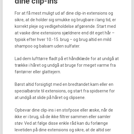
dine clip-ins
For at få mest muligt ud af dine clip-in extensions og
sikre, at de holder sig smukke og brugbare i lang tid, er
korrekt pleje og vedligeholdelse afgørende. Start med
at vaske dine extensions sjældnere end dit eget hår –
typisk efter hver 10.-15. brug – og brug altid en mild
shampoo og balsam uden sulfater.
Lad dem lufttørre fladt på et håndklæde for at undgå at
trække i håret og undgå at bruge for meget varme fra
føntørrer eller glattejern.
Børst altid forsigtigt med en bredtandet kam eller en
specialbørste til extensions, og start fra spidserne for
at undgå at slide på håret og clipsene.
Opbevar dine clip-ins i en stofpose eller æske, når de
ikke er i brug, så de ikke filtrer sammen eller samler
støv. Ved at følge disse enkle råd kan du forlænge
levetiden på dine extensions og sikre, at de altid ser