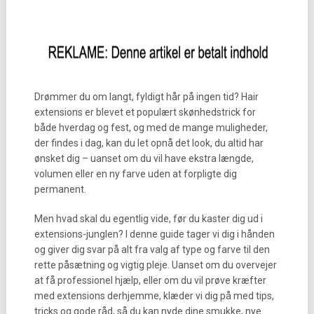
Drømmer du om langt, fyldigt hår på ingen tid? Hair
extensions er blevet et populært skønhedstrick for
både hverdag og fest, og med de mange muligheder,
der findes i dag, kan du let opnå det look, du altid har
ønsket dig – uanset om du vil have ekstra længde,
volumen eller en ny farve uden at forpligte dig
permanent.
Men hvad skal du egentlig vide, før du kaster dig ud i
extensions-junglen? I denne guide tager vi dig i hånden
og giver dig svar på alt fra valg af type og farve til den
rette påsætning og vigtig pleje. Uanset om du overvejer
at få professionel hjælp, eller om du vil prøve kræfter
med extensions derhjemme, klæder vi dig på med tips,
tricks og gode råd, så du kan nyde dine smukke, nye