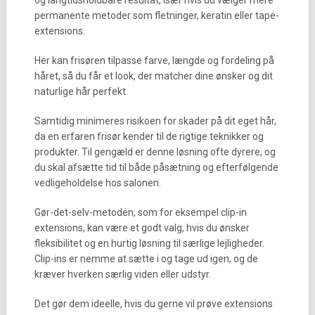
og langtidsholdbare resultat, især hvis du vælger mere
permanente metoder som fletninger, keratin eller tape-
extensions.
Her kan frisøren tilpasse farve, længde og fordeling på
håret, så du får et look, der matcher dine ønsker og dit
naturlige hår perfekt.
Samtidig minimeres risikoen for skader på dit eget hår,
da en erfaren frisør kender til de rigtige teknikker og
produkter. Til gengæld er denne løsning ofte dyrere, og
du skal afsætte tid til både påsætning og efterfølgende
vedligeholdelse hos salonen.
Gør-det-selv-metoden, som for eksempel clip-in
extensions, kan være et godt valg, hvis du ønsker
fleksibilitet og en hurtig løsning til særlige lejligheder.
Clip-ins er nemme at sætte i og tage ud igen, og de
kræver hverken særlig viden eller udstyr.
Det gør dem ideelle, hvis du gerne vil prøve extensions