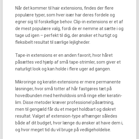
Når det kommer til hair extensions, findes der flere
populære typer, som hver især har deres fordele og
egner sig til forskellige behov. Clip-in extensions er et af
de mest populære valg, fordi de er nemme at sætte i og
tage ud igen – perfekt til dig, der ønsker et hurtigt og
fleksibelt resultat til særlige lejligheder.
Tape-in extensions er en anden favorit, hvor håret
påsættes ved hjælp af små tape-strimler, som giver et
naturligt look og kan holde i flere uger ad gangen.
Mikroringe og keratin extensions er mere permanente
løsninger, hvor små totter af hår fastgøres tæt på
hovedbunden med henholdsvis små ringe eller keratin-
lim. Disse metoder kræver professionel påsætning,
men til gengæld får du et meget holdbart og diskret
resultat. Valget af extension-type afhænger således
både af dit budget, hvor længe du ønsker at have dem i,
og hvor meget tid du vil bruge på vedligeholdelse.