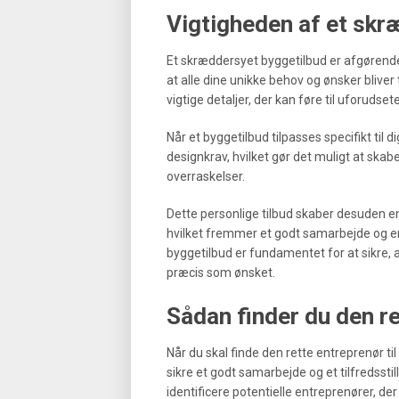
Vigtigheden af et skr
Et skræddersyet byggetilbud er afgørende f
at alle dine unikke behov og ønsker bliver 
vigtige detaljer, der kan føre til uforudse
Når et byggetilbud tilpasses specifikt til 
designkrav, hvilket gør det muligt at skab
overraskelser.
Dette personlige tilbud skaber desuden e
hvilket fremmer et godt samarbejde og en
byggetilbud er fundamentet for at sikre, a
præcis som ønsket.
Sådan finder du den ret
Når du skal finde den rette entreprenør til d
sikre et godt samarbejde og et tilfredssti
identificere potentielle entreprenører, de