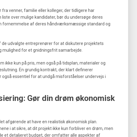
fra venner, familie eller kolleger, der tidligere har
 liste over mulige kandidater, bør du undersøge deres
få en fornemmelse af deres håndværksmæssige standard og
 de udvalgte entreprenører for at diskutere projektets
g mulighed for et gnidningsfrit samarbejde.
m ikke kun på pris, men også på tidsplan, materialer og
eslutning. En grundig kontrakt, der klart definerer
også essentiel for at undgå misforståelser undervejs i
siering: Gør din drøm økonomisk
r det afgørende at have en realistisk økonomisk plan.
ne i at sikre, at dit projekt ikke kun forbliver en drøm, men
jde et detaljeret budget, der omfatter alle aspekter af