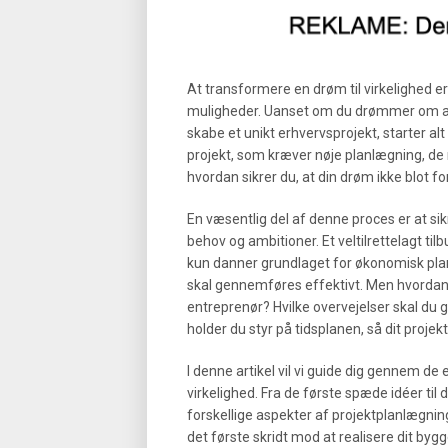
At transformere en drøm til virkelighed e
muligheder. Uanset om du drømmer om at
skabe et unikt erhvervsprojekt, starter al
projekt, som kræver nøje planlægning, de r
hvordan sikrer du, at din drøm ikke blot fo
En væsentlig del af denne proces er at sikr
behov og ambitioner. Et veltilrettelagt ti
kun danner grundlaget for økonomisk pla
skal gennemføres effektivt. Men hvordan 
entreprenør? Hvilke overvejelser skal du g
holder du styr på tidsplanen, så dit projekt 
I denne artikel vil vi guide dig gennem de 
virkelighed. Fra de første spæde idéer til de
forskellige aspekter af projektplanlægning
det første skridt mod at realisere dit bygg