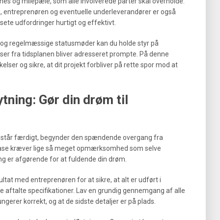
nes og milepæle, som alle involverede parter skal overholde.
 entreprenøren og eventuelle underleverandører er også
ete udfordringer hurtigt og effektivt.
 og regelmæssige statusmøder kan du holde styr på
elser fra tidsplanen bliver adresseret prompte. På denne
lser og sikre, at dit projekt forbliver på rette spor mod at
ytning: Gør din drøm til
iet står færdigt, begynder den spændende overgang fra
e fase kræver lige så meget opmærksomhed som selve
ng er afgørende for at fuldende din drøm.
ltat med entreprenøren for at sikre, at alt er udført i
aftalte specifikationer. Lav en grundig gennemgang af alle
ungerer korrekt, og at de sidste detaljer er på plads.