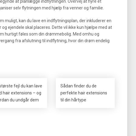
begynde at planlægge indflytningen. Overvej at hyre et
rganiser selv flytningen med hjælp fra venner og familie.
m muligt, kan du lave en indflytningsplan, der inkluderer en
 og ejendele skal placeres. Dette vil ikke kun hjælpe med at
hjem hurtigt føles som din drømmebolig. Med omhu og
rgang fra afslutning til indflytning, hvor din drøm endelig
største fejl du kan lave
Sådan finder du de
 hair extensions – og
perfekte hair extensions
rdan du undgår dem
til din hårtype