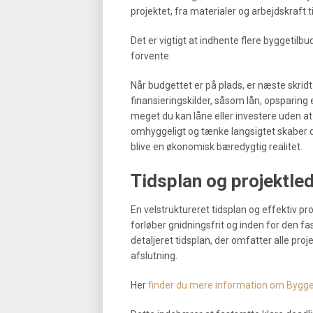
projektet, fra materialer og arbejdskraft t
Det er vigtigt at indhente flere byggetilbu
forvente.
Når budgettet er på plads, er næste skridt
finansieringskilder, såsom lån, opsparing e
meget du kan låne eller investere uden at
omhyggeligt og tænke langsigtet skaber du
blive en økonomisk bæredygtig realitet.
Tidsplan og projektle
En velstruktureret tidsplan og effektiv pro
forløber gnidningsfrit og inden for den f
detaljeret tidsplan, der omfatter alle proj
afslutning.
Her
finder du mere information om Bygge