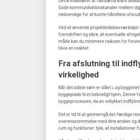
Dette indebærer at fastsætte klare deadli
Gode kommunikationskanaler mellem dig,
nødvendige for at kunne håndtere uforuds
Ved at anvende projektledelsesværktøjer
fremdriften og sikre, at eventuelle afvig
måde kan du minimere risikoen for forsinke
blive en realitet.
Fra afslutning til indfl
virkelighed
Når det sidste søm er slået i, og bygger
byggeplads til et beboeligt hjem. Denn
byggeprocessen, da en vellykket indflytni
Det er tid til at gennemgå det færdige resu
overensstemmelse med dine ønsker og de 
rum og funktioner; tjek, at installationer f