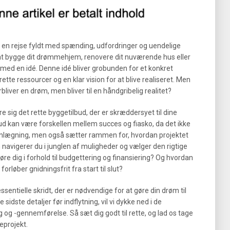
r en rejse fyldt med spænding, udfordringer og uendelige
 bygge dit drømmehjem, renovere dit nuværende hus eller
t med en idé. Denne idé bliver grobunden for et konkret
ette ressourcer og en klar vision for at blive realiseret. Men
rbliver en drøm, men bliver til en håndgribelig realitet?
e sig det rette byggetilbud, der er skræddersyet til dine
lbud kan være forskellen mellem succes og fiasko, da det ikke
nlægning, men også sætter rammen for, hvordan projektet
navigerer du i junglen af muligheder og vælger den rigtige
øre dig i forhold til budgettering og finansiering? Og hvordan
forløber gnidningsfrit fra start til slut?
essentielle skridt, der er nødvendige for at gøre din drøm til
 sidste detaljer før indflytning, vil vi dykke ned i de
 og -gennemførelse. Så sæt dig godt til rette, og lad os tage
eprojekt.