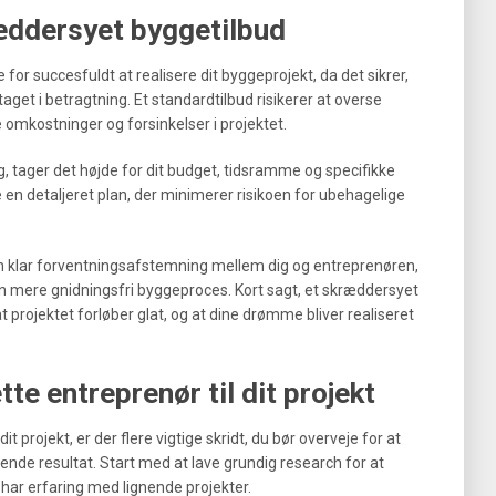
æddersyet byggetilbud
or succesfuldt at realisere dit byggeprojekt, da det sikrer,
taget i betragtning. Et standardtilbud risikerer at overse
te omkostninger og forsinkelser i projektet.
dig, tager det højde for dit budget, tidsramme og specifikke
e en detaljeret plan, der minimerer risikoen for ubehagelige
n klar forventningsafstemning mellem dig og entreprenøren,
 mere gnidningsfri byggeproces. Kort sagt, et skræddersyet
t projektet forløber glat, og at dine drømme bliver realiseret
te entreprenør til dit projekt
it projekt, er der flere vigtige skridt, du bør overveje for at
llende resultat. Start med at lave grundig research for at
r har erfaring med lignende projekter.