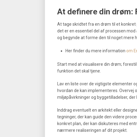
At definere din drøm: F
At tage skridtet fra en drøm til et konkr
det er en essentiel del af processen mod at
og begynde at forme den til noget mere h
Her finder du mere information
om En
Start med at visualisere din drøm; forestil
funktion det skal tjene.
Lav en liste over de vigtigste elementer og
hvordan de kan implementeres. Overvej og
miljøpåvirkninger og byggetilladelser, der 
Inddrag eventuelt en arkitekt eller desig
tegninger, der kan guide den videre proce
konkret plan, der kan diskuteres med entre
nærmere realiseringen af dit projekt.