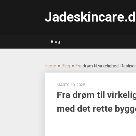
Skip
to
Jadeskincare.d
content
Blog
Home
Blog
Fra drøm til virkelighed: Realise
MARTS 10, 2025
Fra drøm til virkeli
med det rette bygg