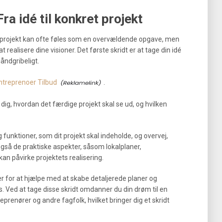
ra idé til konkret projekt
et projekt kan ofte føles som en overvældende opgave, men
 realisere dine visioner. Det første skridt er at tage din idé
åndgribeligt.
treprenoer Tilbud
.
 dig, hvordan det færdige projekt skal se ud, og hvilken
 funktioner, som dit projekt skal indeholde, og overvej,
så de praktiske aspekter, såsom lokalplaner,
kan påvirke projektets realisering.
ner for at hjælpe med at skabe detaljerede planer og
s. Ved at tage disse skridt omdanner du din drøm til en
prenører og andre fagfolk, hvilket bringer dig et skridt