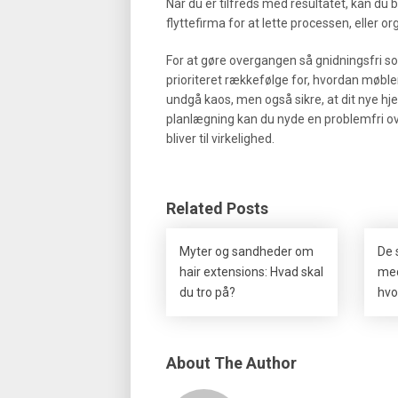
Når du er tilfreds med resultatet, kan du 
flyttefirma for at lette processen, eller o
For at gøre overgangen så gnidningsfri so
prioriteret rækkefølge for, hvordan møbler
undgå kaos, men også sikre, at dit nye 
planlægning kan du nyde en problemfri ove
bliver til virkelighed.
Related Posts
Myter og sandheder om
De 
hair extensions: Hvad skal
med
du tro på?
hvo
About The Author