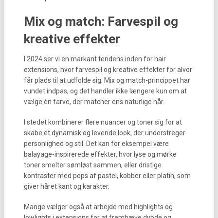
Mix og match: Farvespil og
kreative effekter
I 2024 ser vi en markant tendens inden for hair
extensions, hvor farvespil og kreative effekter for alvor
får plads til at udfolde sig. Mix og match-princippet har
vundet indpas, og det handler ikke længere kun om at
vælge én farve, der matcher ens naturlige hår.
I stedet kombinerer flere nuancer og toner sig for at
skabe et dynamisk og levende look, der understreger
personlighed og stil. Det kan for eksempel være
balayage-inspirerede effekter, hvor lyse og mørke
toner smelter sømløst sammen, eller dristige
kontraster med pops af pastel, kobber eller platin, som
giver håret kant og karakter.
Mange vælger også at arbejde med highlights og
lowlights i extensions for at fremhæve dybde og