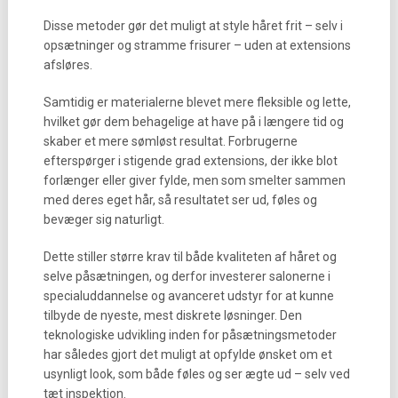
Disse metoder gør det muligt at style håret frit – selv i
opsætninger og stramme frisurer – uden at extensions
afsløres.
Samtidig er materialerne blevet mere fleksible og lette,
hvilket gør dem behagelige at have på i længere tid og
skaber et mere sømløst resultat. Forbrugerne
efterspørger i stigende grad extensions, der ikke blot
forlænger eller giver fylde, men som smelter sammen
med deres eget hår, så resultatet ser ud, føles og
bevæger sig naturligt.
Dette stiller større krav til både kvaliteten af håret og
selve påsætningen, og derfor investerer salonerne i
specialuddannelse og avanceret udstyr for at kunne
tilbyde de nyeste, mest diskrete løsninger. Den
teknologiske udvikling inden for påsætningsmetoder
har således gjort det muligt at opfylde ønsket om et
usynligt look, som både føles og ser ægte ud – selv ved
tæt inspektion.