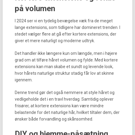
på volumen
I 2024 ser vi en tydelig bevægelse væk fra de meget
lange extensions, som tidligere har domineret trenden. I
stedet vælger flere at gå efter kortere extensions, der
giver et mere naturligt og moderne udtryk.
Det handler ikke længere kun om længde, men i højere
grad om at tilføre håret volumen og fylde. Med kortere
extensions kan man skabe et sundt og levende look,
hvor hårets naturlige struktur stadig får lov at skinne
igennem.
Denne trend gør det også nemmere at style håret og
vedligeholde det i en travl hverdag. Samtidig oplever
frisører, at kortere extensions kan være mindre
belastende for det naturlige hår, hvilket tiltaler dem, der
ønsker både forvandling og skånsomhed.
DIY og hjemme-påsætning