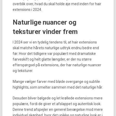
overblik over, hvad du skal holde øje med inden for hair
extensions i 2024.
Naturlige nuancer og
teksturer vinder frem
I 2024 ser vi en tydelig tendens til, at hair extensions
skal matche hårets naturlige udtryk endnu bedre end
før. Hvor det tidligere var populært med dramatiske
farveskift og helt glatte længder, er der nu større
efterspørgsel på extensions, der har naturlige nuancer
og teksturer.
Mange vælger farver med bløde overgange og subtile
highlights, som smelter sammen med det naturlige hår.
Desuden bliver bølgede og let krøllede extensions mere
populære, fordi de giver et afslappet og autentisk look.
Denne trend afspejler en generel bevægelse mod mere
individuel skønhed, hvor det unikke og naturlige look er i