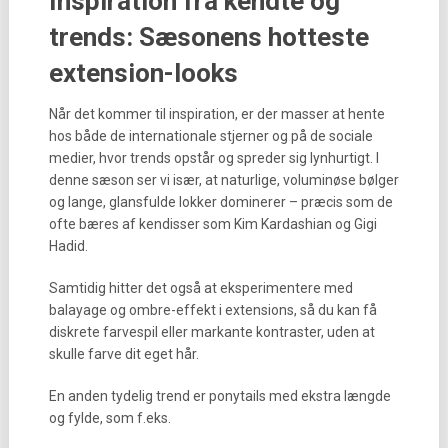
Inspiration fra kendte og
trends: Sæsonens hotteste
extension-looks
Når det kommer til inspiration, er der masser at hente
hos både de internationale stjerner og på de sociale
medier, hvor trends opstår og spreder sig lynhurtigt. I
denne sæson ser vi især, at naturlige, voluminøse bølger
og lange, glansfulde lokker dominerer – præcis som de
ofte bæres af kendisser som Kim Kardashian og Gigi
Hadid.
Samtidig hitter det også at eksperimentere med
balayage og ombre-effekt i extensions, så du kan få
diskrete farvespil eller markante kontraster, uden at
skulle farve dit eget hår.
En anden tydelig trend er ponytails med ekstra længde
og fylde, som f.eks.