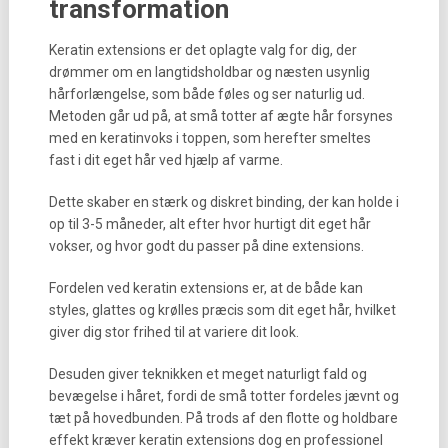
transformation
Keratin extensions er det oplagte valg for dig, der
drømmer om en langtidsholdbar og næsten usynlig
hårforlængelse, som både føles og ser naturlig ud.
Metoden går ud på, at små totter af ægte hår forsynes
med en keratinvoks i toppen, som herefter smeltes
fast i dit eget hår ved hjælp af varme.
Dette skaber en stærk og diskret binding, der kan holde i
op til 3-5 måneder, alt efter hvor hurtigt dit eget hår
vokser, og hvor godt du passer på dine extensions.
Fordelen ved keratin extensions er, at de både kan
styles, glattes og krølles præcis som dit eget hår, hvilket
giver dig stor frihed til at variere dit look.
Desuden giver teknikken et meget naturligt fald og
bevægelse i håret, fordi de små totter fordeles jævnt og
tæt på hovedbunden. På trods af den flotte og holdbare
effekt kræver keratin extensions dog en professionel