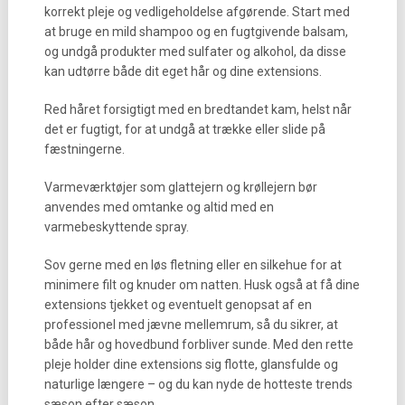
korrekt pleje og vedligeholdelse afgørende. Start med
at bruge en mild shampoo og en fugtgivende balsam,
og undgå produkter med sulfater og alkohol, da disse
kan udtørre både dit eget hår og dine extensions.
Red håret forsigtigt med en bredtandet kam, helst når
det er fugtigt, for at undgå at trække eller slide på
fæstningerne.
Varmeværktøjer som glattejern og krøllejern bør
anvendes med omtanke og altid med en
varmebeskyttende spray.
Sov gerne med en løs fletning eller en silkehue for at
minimere filt og knuder om natten. Husk også at få dine
extensions tjekket og eventuelt genopsat af en
professionel med jævne mellemrum, så du sikrer, at
både hår og hovedbund forbliver sunde. Med den rette
pleje holder dine extensions sig flotte, glansfulde og
naturlige længere – og du kan nyde de hotteste trends
sæson efter sæson.