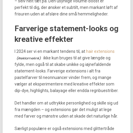
– selv helt tæt på. Den usynlige volume-boost er
perfekt til dig, der ønsker et subtilt, men markant løft af
frisuren uden at afsløre dine små hemmeligheder.
Farverige statement-looks og
kreative effekter
I 2024 ser vi en markant tendens til, at
hair extensions
ikke kun bruges til at give længde og
fylde, men også til at skabe unikke og iøjnefaldende
statement-looks. Farverige extensions i alt fra
pastelfarver til neonnuancer vinder frem, og mange
vælger at eksperimentere med kreative effekter som
dip-dye, highlights, balayage eller endda regnbuestriber.
Det handler om at udtrykke personlighed og skille sig ud
fra mængden – og extensions gør det muligt at lege
med farver og mønstre uden at skade det naturlige hår.
Særligt populære er også extensions med glittertråde