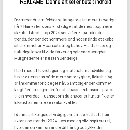
Drømmer du om fyldigere, længere eller mere farverigt
hår? Hair extensions er stadig et af de mest populære
skønhedstricks, og i 2024 ser vi flere spændende
trends, der gør det nemmere end nogensinde at skabe
sit drømmehår – uanset stil og behov. Fra diskrete og
naturlige looks til vilde farver og bølgende længder:
Mulighederne er næsten uendelige.
I takt med at teknologien og materialerne udvikler sig,
bliver extensions både mere bæredygtige, fleksible og
skånsomme for dit eget hår. Samtidig er der kommet
langt flere muligheder for at tilpasse extensions præcis
til din hverdag – uanset om du ønsker et hurtigt fix eller
luksusfornemmelse i salonkvalitet.
I denne artikel guider vi dig igennem de hotteste hair
extension trends i 2024. Læs med og bliv inspireret til,
hvordan du kan forvandle dit hår og udtrykke din