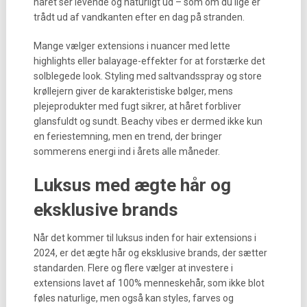
håret ser levende og naturligt ud – som om du lige er
trådt ud af vandkanten efter en dag på stranden.
Mange vælger extensions i nuancer med lette
highlights eller balayage-effekter for at forstærke det
solblegede look. Styling med saltvandsspray og store
krøllejern giver de karakteristiske bølger, mens
plejeprodukter med fugt sikrer, at håret forbliver
glansfuldt og sundt. Beachy vibes er dermed ikke kun
en feriestemning, men en trend, der bringer
sommerens energi ind i årets alle måneder.
Luksus med ægte hår og
eksklusive brands
Når det kommer til luksus inden for hair extensions i
2024, er det ægte hår og eksklusive brands, der sætter
standarden. Flere og flere vælger at investere i
extensions lavet af 100% menneskehår, som ikke blot
føles naturlige, men også kan styles, farves og