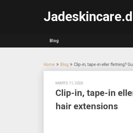
Skip
to
Jadeskincare.d
content
Blog
Home
Blog
Clip-in, tape-in eller fletning? G
MARTS 11, 2026
Clip-in, tape-in elle
hair extensions