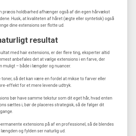
en præcis holdbarhed afhænger også af din egen hårvækst
ene. Husk, at kvaliteten af håret (ægte eller syntetisk) også
længe dine extensions ser flotte ud.
naturligt resultat
ultat med hair extensions, er der flere ting, eksperter altid
est anbefales det at vælge extensions i en farve, der
 muligt – både i længder og nuancer.
 toner, så det kan være en fordel at mikse to farver eller
re-effekt for et mere levende udtryk.
ensions bør have samme tekstur som dit eget hår, hvad enten
sions sættes i, bør de placeres strategisk, så de følger dit
rgange.
 permanente extensions på af en professionel, så de blendes
å længden og fylden ser naturlig ud.