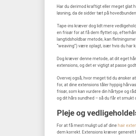
Har du derimod kraftigt eller meget glat 
løsning, da de sidder tæt på hovedbunden 
Tape-ins kræver dog lidt mere vedligehol
en frisør for at få dem flyttet op, efter
langtidsholdbar metode, kan fletningsmeto
“weaving”) være oplagt, især hvis du har kra
Dog kræver denne metode, at dit eget hår 
extensions, og det er vigtigt at passe god
Overvej også, hvor meget tid du ønsker at
for, at dine extensions tåler hyppig hårv
frisør, som kan vurdere din hårtype og rå
og dit hårs sundhed – så du får et smukt o
Pleje og vedligeholdel
For at få mest muligt ud af dine
hair exte
dem korrekt. Extensions kræver generelt 