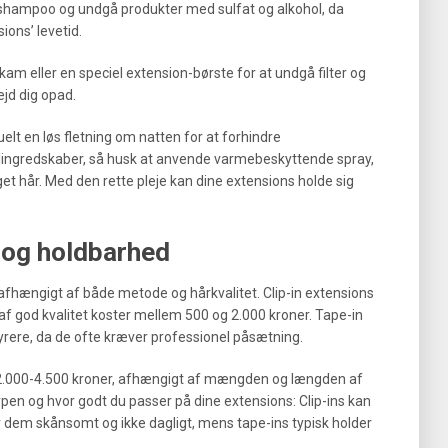
ld shampoo og undgå produkter med sulfat og alkohol, da
ions’ levetid.
am eller en speciel extension-børste for at undgå filter og
ejd dig opad.
elt en løs fletning om natten for at forhindre
ylingredskaber, så husk at anvende varmebeskyttende spray,
et hår. Med den rette pleje kan dine extensions holde sig
 og holdbarhed
afhængigt af både metode og hårkvalitet. Clip-in extensions
t af god kvalitet koster mellem 500 og 2.000 kroner. Tape-in
 dyrere, da de ofte kræver professionel påsætning.
a 2.000-4.500 kroner, afhængigt af mængden og længden af
en og hvor godt du passer på dine extensions: Clip-ins kan
ger dem skånsomt og ikke dagligt, mens tape-ins typisk holder