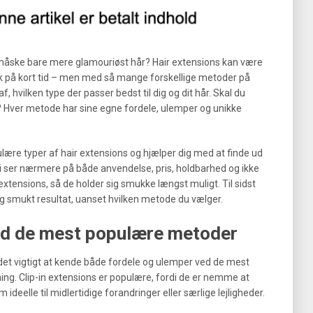
måske bare mere glamouriøst hår? Hair extensions kan være
ook på kort tid – men med så mange forskellige metoder på
 hvilken type der passer bedst til dig og dit hår. Skal du
ng? Hver metode har sine egne fordele, ulemper og unikke
ære typer af hair extensions og hjælper dig med at finde ud
 Vi ser nærmere på både anvendelse, pris, holdbarhed og ikke
xtensions, så de holder sig smukke længst muligt. Til sidst
t og smukt resultat, uanset hvilken metode du vælger.
ed de mest populære metoder
r det vigtigt at kende både fordele og ulemper ved de mest
ning. Clip-in extensions er populære, fordi de er nemme at
ideelle til midlertidige forandringer eller særlige lejligheder.