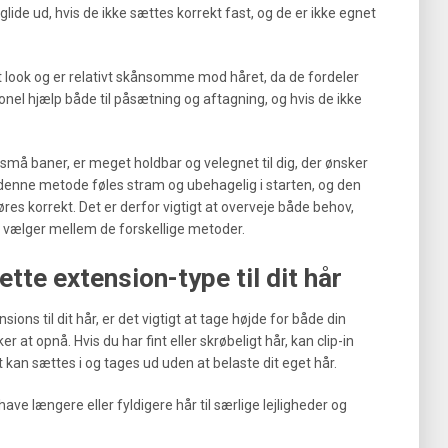
lide ud, hvis de ikke sættes korrekt fast, og de er ikke egnet
t look og er relativt skånsomme mod håret, da de fordeler
el hjælp både til påsætning og aftagning, og hvis de ikke
 små baner, er meget holdbar og velegnet til dig, der ønsker
 denne metode føles stram og ubehagelig i starten, og den
øres korrekt. Det er derfor vigtigt at overveje både behov,
u vælger mellem de forskellige metoder.
tte extension-type til dit hår
ions til dit hår, er det vigtigt at tage højde for både din
ker at opnå. Hvis du har fint eller skrøbeligt hår, kan clip-in
 kan sættes i og tages ud uden at belaste dit eget hår.
 have længere eller fyldigere hår til særlige lejligheder og