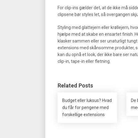
For clip-ins gælder det, at de ikke må sid
clipsene bør styles let, så overgangen skju
Styling med glattejern eller krøllejern, 
hjælpe med at skabe en ensartet finish. Hu
klasker sammen eller ser unaturligt tungt 
extensions med skånsomme produkter, så h
kan du opnå et look, der ikke bare ser nat
clip-in, tape-in eller fletning.
Related Posts
Budget eller luksus? Hvad
De b
du får for pengene med
med
forskellige extensions