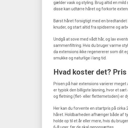
gælder vask og styling. Brug altid en mi
disse kan udtørre håret og forkorte extens
Børst håret forsigtigt med en bredtandet k
knuder, og start altid fra spidserne og arb
Undgå at sove med vådt hår, og lav eventu
sammenfiltring. Hvis du bruger varme st
da extensions ikke regenererer som dit eg
smukke og naturlige i lang tid.
Hvad koster det? Pris
Prisen på hair extensions varierer meget 
er typisk den billigste løsning, hvor et sæ
og fletning (flet- eller flettemetoden) er
Her kan du forvente en startpris på cirk
håret. Holdbarheden afhænger både af typ
holde op til et år eller mere, hvis du bru
6-8 uger, før de skal genopsættes.