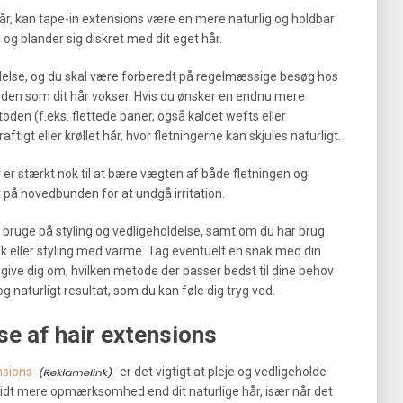
hår, kan tape-in extensions være en mere naturlig og holdbar
og blander sig diskret med dit eget hår.
delse, og du skal være forberedt på regelmæssige besøg hos
hånden som dit hår vokser. Hvis du ønsker en endnu mere
den (f.eks. flettede baner, også kaldet wefts eller
ftigt eller krøllet hår, hvor fletningerne kan skjules naturligt.
er stærkt nok til at bære vægten af både fletningen og
t på hovedbunden for at undgå irritation.
 bruge på styling og vedligeholdelse, samt om du har brug
ask eller styling med varme. Tag eventuelt en snak med din
dgive dig om, hvilken metode der passer bedst til dine behov
g naturligt resultat, som du kan føle dig tryg ved.
se af hair extensions
nsions
er det vigtigt at pleje og vedligeholde
lidt mere opmærksomhed end dit naturlige hår, især når det