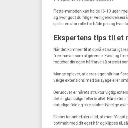
Flette-metoden kan holde i 6-10 uger, m
og hvor godt du følger vedligeholdelsesråd
spiller en stor rolle for både pris og hvor 
Ekspertens tips til et 
Når det kommer til at opnå et naturligt res
fremhæver som afgørende. Først og fremm
matcher din egen hårfarve så præcist som
Mange oplever, at deres eget hår har flere
vælge extensions med balayage eller omb
Derudover er hårets struktur vigtig; ext
det er glat, bølget eller krøllet. Når exten
naturlige fald og ikke skaber tydelige ove
Eksperter anbefaler altid, at man får sat
optimalt med dit eget hår og klippes til, s