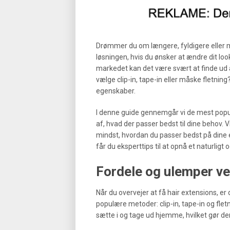
Drømmer du om længere, fyldigere eller 
løsningen, hvis du ønsker at ændre dit l
markedet kan det være svært at finde ud af,
vælge clip-in, tape-in eller måske fletni
egenskaber.
I denne guide gennemgår vi de mest popul
af, hvad der passer bedst til dine behov.
mindst, hvordan du passer bedst på dine e
får du eksperttips til at opnå et naturlig
Fordele og ulemper v
Når du overvejer at få hair extensions, e
populære metoder: clip-in, tape-in og flet
sætte i og tage ud hjemme, hvilket gør dem 