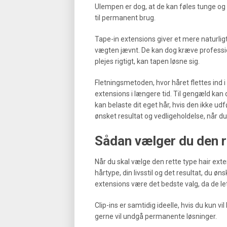
Ulempen er dog, at de kan føles tunge og g
til permanent brug.
Tape-in extensions giver et mere naturlig
vægten jævnt. De kan dog kræve profession
plejes rigtigt, kan tapen løsne sig.
Fletningsmetoden, hvor håret flettes ind i
extensions i længere tid. Til gengæld kan
kan belaste dit eget hår, hvis den ikke udf
ønsket resultat og vedligeholdelse, når d
Sådan vælger du den re
Når du skal vælge den rette type hair extens
hårtype, din livsstil og det resultat, du øns
extensions være det bedste valg, da de let
Clip-ins er samtidig ideelle, hvis du kun vil
gerne vil undgå permanente løsninger.