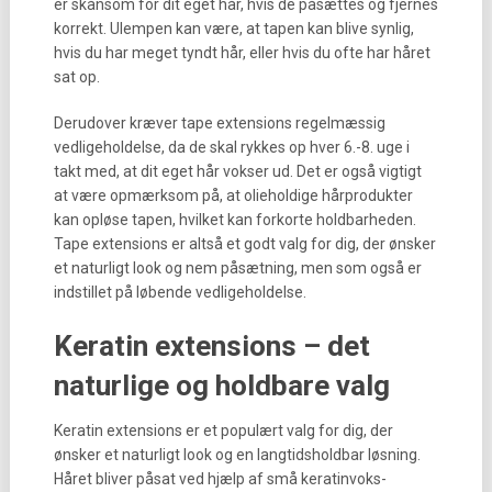
er skånsom for dit eget hår, hvis de påsættes og fjernes
korrekt. Ulempen kan være, at tapen kan blive synlig,
hvis du har meget tyndt hår, eller hvis du ofte har håret
sat op.
Derudover kræver tape extensions regelmæssig
vedligeholdelse, da de skal rykkes op hver 6.-8. uge i
takt med, at dit eget hår vokser ud. Det er også vigtigt
at være opmærksom på, at olieholdige hårprodukter
kan opløse tapen, hvilket kan forkorte holdbarheden.
Tape extensions er altså et godt valg for dig, der ønsker
et naturligt look og nem påsætning, men som også er
indstillet på løbende vedligeholdelse.
Keratin extensions – det
naturlige og holdbare valg
Keratin extensions er et populært valg for dig, der
ønsker et naturligt look og en langtidsholdbar løsning.
Håret bliver påsat ved hjælp af små keratinvoks-