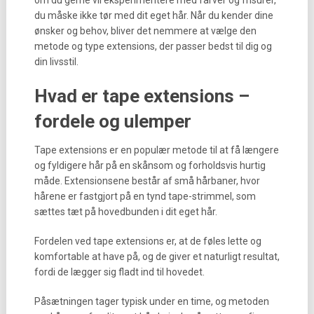
om du gerne vil eksperimentere med farver og frisurer,
du måske ikke tør med dit eget hår. Når du kender dine
ønsker og behov, bliver det nemmere at vælge den
metode og type extensions, der passer bedst til dig og
din livsstil.
Hvad er tape extensions –
fordele og ulemper
Tape extensions er en populær metode til at få længere
og fyldigere hår på en skånsom og forholdsvis hurtig
måde. Extensionsene består af små hårbaner, hvor
hårene er fastgjort på en tynd tape-strimmel, som
sættes tæt på hovedbunden i dit eget hår.
Fordelen ved tape extensions er, at de føles lette og
komfortable at have på, og de giver et naturligt resultat,
fordi de lægger sig fladt ind til hovedet.
Påsætningen tager typisk under en time, og metoden