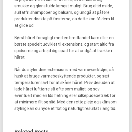
smukke og glansfulde længst muligt. Brug altid milde,
sulfatfri shampooer og balsam, og undgå at påføre
produkter direkte på fæsterne, da dette kan få dem til
at glide ud.
Børst håret forsigtigt med en bredtandet kam eller en
børste specielt udviklet til extensions, og start altid fra
spidserne og arbejd dig opad for at undgå at trække i
håret.
Når du styler dine extensions med varmeværktøjer, så
husk at bruge varmebeskyttende produkter, og sæt
temperaturen lavt for at skåne håret. Prøv desuden at
lade håret lufttørre så ofte som muligt, og sov
eventuelt med en løs fletning eller silkepudebetræk for
at minimere filt og slid. Med den rette pleje og skånsom
styling kan du nyde et flot og naturligt resultat i lang tid.
Related Posts