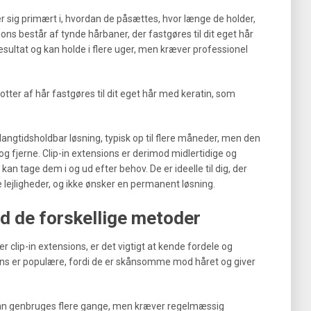
ler sig primært i, hvordan de påsættes, hvor længe de holder,
ions består af tynde hårbaner, der fastgøres til dit eget hår
resultat og kan holde i flere uger, men kræver professionel
tter af hår fastgøres til dit eget hår med keratin, som
ngtidsholdbar løsning, typisk op til flere måneder, men den
 fjerne. Clip-in extensions er derimod midlertidige og
an tage dem i og ud efter behov. De er ideelle til dig, der
ge lejligheder, og ikke ønsker en permanent løsning.
d de forskellige metoder
r clip-in extensions, er det vigtigt at kende fordele og
s er populære, fordi de er skånsomme mod håret og giver
 kan genbruges flere gange, men kræver regelmæssig