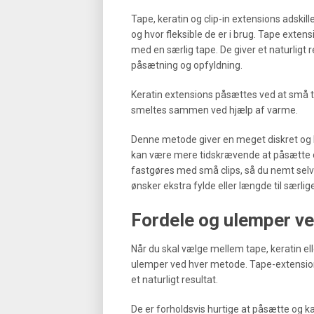
Tape, keratin og clip-in extensions adskil
og hvor fleksible de er i brug. Tape extens
med en særlig tape. De giver et naturligt 
påsætning og opfyldning.
Keratin extensions påsættes ved at små to
smeltes sammen ved hjælp af varme.
Denne metode giver en meget diskret og la
kan være mere tidskrævende at påsætte og
fastgøres med små clips, så du nemt selv k
ønsker ekstra fylde eller længde til særli
Fordele og ulemper ve
Når du skal vælge mellem tape, keratin elle
ulemper ved hver metode. Tape-extension
et naturligt resultat.
De er forholdsvis hurtige at påsætte og