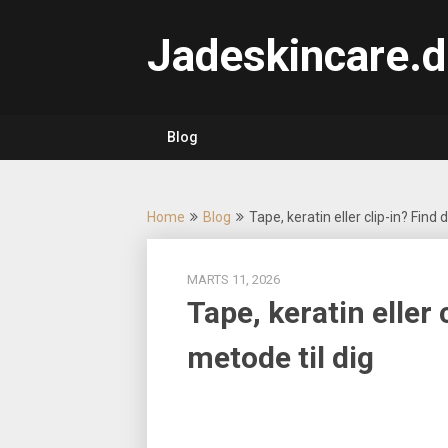
Skip
to
Jadeskincare.d
content
Blog
Home
Blog
Tape, keratin eller clip-in? Find
MARTS 11, 2026
Tape, keratin eller
metode til dig