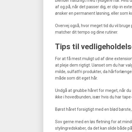
blender naturligt med fyldigere hår. Hvis 
af og på, når det passer dig, er clip-in ext
ønsker en permanent løsning, eller som kun
Overvej også, hvor meget tid du vil bruge
matcher dit tempo og dine rutiner.
Tips til vedligeholdel
For at få mest muligt ud af dine extensions
at pleje dem rigtigt. Uanset om du har valgt
milde, sulfatfri produkter, da hårforlæng
måde som dit eget hår.
Undgå at gnubbe håret for meget, når du 
ikke i hovedbunden, især hvis du har tape-
Børst håret forsigtigt med en blød børste, 
Sov gerne med en løs fletning for at mind
stylingredskaber, da det kan slide både p