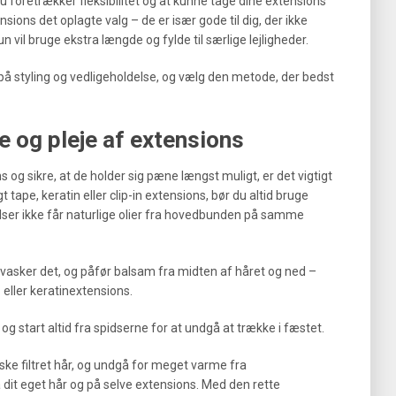
du foretrækker fleksibilitet og at kunne tage dine extensions
ensions det oplagte valg – de er især gode til dig, der ikke
 vil bruge ekstra længde og fylde til særlige lejligheder.
 på styling og vedligeholdelse, og vælg den metode, der bedst
se og pleje af extensions
 og sikre, at de holder sig pæne længst muligt, er det vigtigt
 tape, keratin eller clip-in extensions, bør du altid bruge
elser ikke får naturlige olier fra hovedbunden på samme
vasker det, og påfør balsam fra midten af håret og ned –
 eller keratinextensions.
og start altid fra spidserne for at undgå at trække i fæstet.
ske filtret hår, og undgå for meget varme fra
å dit eget hår og på selve extensions. Med den rette