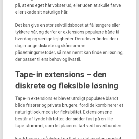
på, at ens eget hår vokser ud, eller uden at skulle farve
eller skade sit naturlige hår.
Det kan give en stor selvtillidsboost at få længere eller
tykkere hår, og derfor er extensions populære både til
hverdag og særlige lejligheder. Derudover findes der i
dag mange diskrete og skånsomme
påsætningsmetoder, så man nemt kan finde en løsning,
der passer til ens behov og livsstil.
Tape-in extensions – den
diskrete og fleksible løsning
Tape-in extensions er blevet utroligt populære blandt
både frisører og private brugere, fordi de kombinerer et
naturligt look med stor fleksibilitet. Extensionsene
består af tynde hårtotter, der sidder fast på en lille
tape-strimmel, som let placeres tæt ved hovedbunden.
Fordi tapen er så diskret og flad, er det næsten umuligt