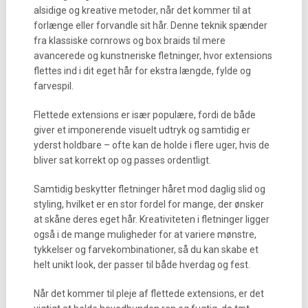
alsidige og kreative metoder, når det kommer til at
forlænge eller forvandle sit hår. Denne teknik spænder
fra klassiske cornrows og box braids til mere
avancerede og kunstneriske fletninger, hvor extensions
flettes ind i dit eget hår for ekstra længde, fylde og
farvespil.
Flettede extensions er især populære, fordi de både
giver et imponerende visuelt udtryk og samtidig er
yderst holdbare – ofte kan de holde i flere uger, hvis de
bliver sat korrekt op og passes ordentligt.
Samtidig beskytter fletninger håret mod daglig slid og
styling, hvilket er en stor fordel for mange, der ønsker
at skåne deres eget hår. Kreativiteten i fletninger ligger
også i de mange muligheder for at variere mønstre,
tykkelser og farvekombinationer, så du kan skabe et
helt unikt look, der passer til både hverdag og fest.
Når det kommer til pleje af flettede extensions, er det