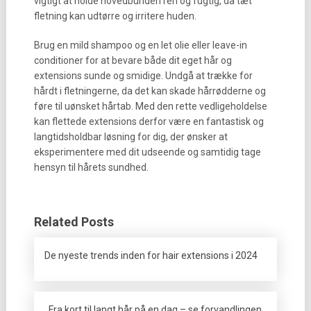
vigtigt at holde hovedbunden ren og fugtig, da tæt
fletning kan udtørre og irritere huden.
Brug en mild shampoo og en let olie eller leave-in
conditioner for at bevare både dit eget hår og
extensions sunde og smidige. Undgå at trække for
hårdt i fletningerne, da det kan skade hårrødderne og
føre til uønsket hårtab. Med den rette vedligeholdelse
kan flettede extensions derfor være en fantastisk og
langtidsholdbar løsning for dig, der ønsker at
eksperimentere med dit udseende og samtidig tage
hensyn til hårets sundhed.
Related Posts
De nyeste trends inden for hair extensions i 2024
Fra kort til langt hår på en dag – se forvandlingen