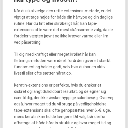
Når du skal vælge den rette extensions-metode, er det
vigtigt at tage højde for både din hårtype og din daglige
rutine. Har du fint eller skrøbeligt hår, kan tape-
extensions ofte være det mest skånsomme valg, da de
fordeler vægten jævnt og ikke kræver varme eller lim
ved påsætning.
Til dig med kraftigt eller meget krøllet hår kan
fletningsmetoden være ideel, fordi den giver et stærkt
fundament og holder godt, selv hvis du har en aktiv
livsstil eller ofte sætter håret op.
Keratin-extensions er perfekte, hvis du ønsker et
diskret og langtidsholdbart resultat, og de egner sig
især til dig, der ikke ønsker hyppige salonbesøg. Overvej
også, hvor meget tid du vil bruge på vedligeholdelse –
tape-extensions skal ofte genopsættes hver 6.-8. uge,
mens keratin kan holde længere. Dit valg bør derfor
afhænge af både hårets struktur og hvor meget tid og