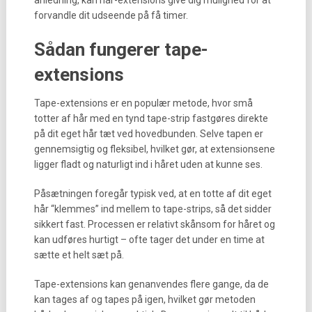
anledning, kan hår-extensions give dig mulighed for at
forvandle dit udseende på få timer.
Sådan fungerer tape-
extensions
Tape-extensions er en populær metode, hvor små
totter af hår med en tynd tape-strip fastgøres direkte
på dit eget hår tæt ved hovedbunden. Selve tapen er
gennemsigtig og fleksibel, hvilket gør, at extensionsene
ligger fladt og naturligt ind i håret uden at kunne ses.
Påsætningen foregår typisk ved, at en totte af dit eget
hår “klemmes” ind mellem to tape-strips, så det sidder
sikkert fast. Processen er relativt skånsom for håret og
kan udføres hurtigt – ofte tager det under en time at
sætte et helt sæt på.
Tape-extensions kan genanvendes flere gange, da de
kan tages af og tapes på igen, hvilket gør metoden