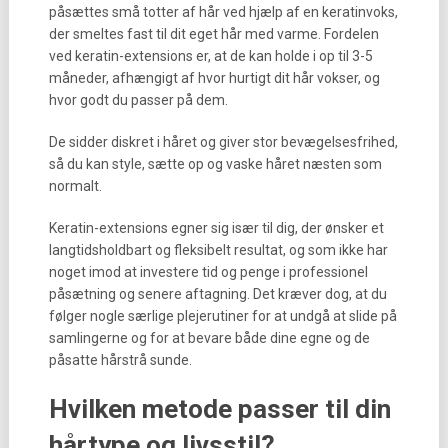
påsættes små totter af hår ved hjælp af en keratinvoks,
der smeltes fast til dit eget hår med varme. Fordelen
ved keratin-extensions er, at de kan holde i op til 3-5
måneder, afhængigt af hvor hurtigt dit hår vokser, og
hvor godt du passer på dem.
De sidder diskret i håret og giver stor bevægelsesfrihed,
så du kan style, sætte op og vaske håret næsten som
normalt.
Keratin-extensions egner sig især til dig, der ønsker et
langtidsholdbart og fleksibelt resultat, og som ikke har
noget imod at investere tid og penge i professionel
påsætning og senere aftagning. Det kræver dog, at du
følger nogle særlige plejerutiner for at undgå at slide på
samlingerne og for at bevare både dine egne og de
påsatte hårstrå sunde.
Hvilken metode passer til din
hårtype og livsstil?