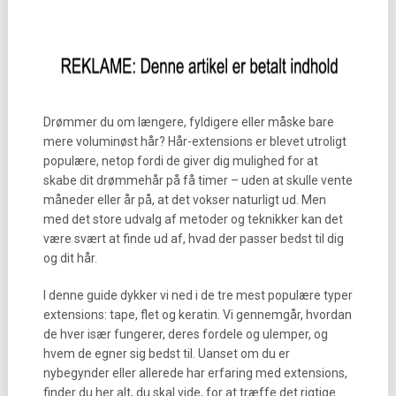
Drømmer du om længere, fyldigere eller måske bare
mere voluminøst hår? Hår-extensions er blevet utroligt
populære, netop fordi de giver dig mulighed for at
skabe dit drømmehår på få timer – uden at skulle vente
måneder eller år på, at det vokser naturligt ud. Men
med det store udvalg af metoder og teknikker kan det
være svært at finde ud af, hvad der passer bedst til dig
og dit hår.
I denne guide dykker vi ned i de tre mest populære typer
extensions: tape, flet og keratin. Vi gennemgår, hvordan
de hver især fungerer, deres fordele og ulemper, og
hvem de egner sig bedst til. Uanset om du er
nybegynder eller allerede har erfaring med extensions,
finder du her alt, du skal vide, for at træffe det rigtige