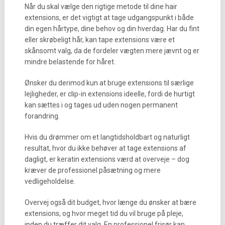
Når du skal vælge den rigtige metode til dine hair
extensions, er det vigtigt at tage udgangspunkt i både
din egen hårtype, dine behov og din hverdag. Har du fint
eller skrøbeligt hår, kan tape extensions være et
skånsomt valg, da de fordeler vægten mere jævnt og er
mindre belastende for håret.
Ønsker du derimod kun at bruge extensions til særlige
lejligheder, er clip-in extensions ideelle, fordi de hurtigt
kan sættes i og tages ud uden nogen permanent
forandring.
Hvis du drømmer om et langtidsholdbart og naturligt
resultat, hvor du ikke behøver at tage extensions af
dagligt, er keratin extensions værd at overveje – dog
kræver de professionel påsætning og mere
vedligeholdelse.
Overvej også dit budget, hvor længe du ønsker at bære
extensions, og hvor meget tid du vil bruge på pleje,
inden du træffer dit valg. En professionel frisør kan