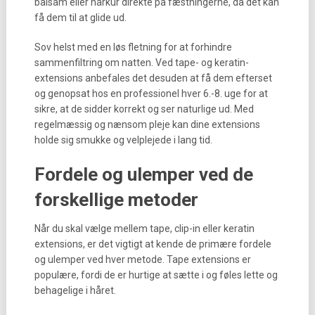
balsam eller hårkur direkte på fæstningerne, da det kan
få dem til at glide ud.
Sov helst med en løs fletning for at forhindre
sammenfiltring om natten. Ved tape- og keratin-
extensions anbefales det desuden at få dem efterset
og genopsat hos en professionel hver 6.-8. uge for at
sikre, at de sidder korrekt og ser naturlige ud. Med
regelmæssig og nænsom pleje kan dine extensions
holde sig smukke og velplejede i lang tid.
Fordele og ulemper ved de
forskellige metoder
Når du skal vælge mellem tape, clip-in eller keratin
extensions, er det vigtigt at kende de primære fordele
og ulemper ved hver metode. Tape extensions er
populære, fordi de er hurtige at sætte i og føles lette og
behagelige i håret.