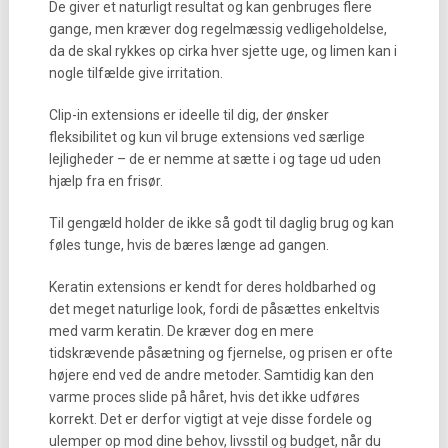
De giver et naturligt resultat og kan genbruges flere
gange, men kræver dog regelmæssig vedligeholdelse,
da de skal rykkes op cirka hver sjette uge, og limen kan i
nogle tilfælde give irritation.
Clip-in extensions er ideelle til dig, der ønsker
fleksibilitet og kun vil bruge extensions ved særlige
lejligheder – de er nemme at sætte i og tage ud uden
hjælp fra en frisør.
Til gengæld holder de ikke så godt til daglig brug og kan
føles tunge, hvis de bæres længe ad gangen.
Keratin extensions er kendt for deres holdbarhed og
det meget naturlige look, fordi de påsættes enkeltvis
med varm keratin. De kræver dog en mere
tidskrævende påsætning og fjernelse, og prisen er ofte
højere end ved de andre metoder. Samtidig kan den
varme proces slide på håret, hvis det ikke udføres
korrekt. Det er derfor vigtigt at veje disse fordele og
ulemper op mod dine behov, livsstil og budget, når du