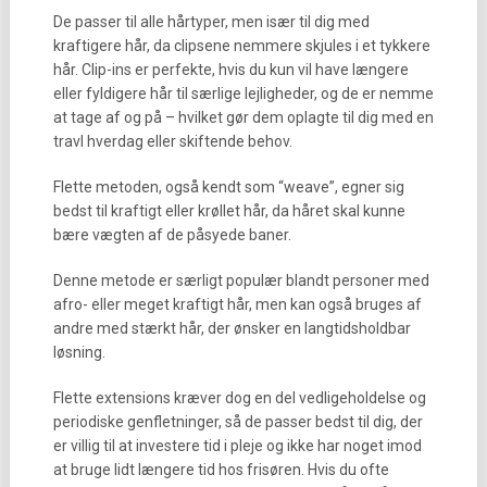
De passer til alle hårtyper, men især til dig med
kraftigere hår, da clipsene nemmere skjules i et tykkere
hår. Clip-ins er perfekte, hvis du kun vil have længere
eller fyldigere hår til særlige lejligheder, og de er nemme
at tage af og på – hvilket gør dem oplagte til dig med en
travl hverdag eller skiftende behov.
Flette metoden, også kendt som “weave”, egner sig
bedst til kraftigt eller krøllet hår, da håret skal kunne
bære vægten af de påsyede baner.
Denne metode er særligt populær blandt personer med
afro- eller meget kraftigt hår, men kan også bruges af
andre med stærkt hår, der ønsker en langtidsholdbar
løsning.
Flette extensions kræver dog en del vedligeholdelse og
periodiske genfletninger, så de passer bedst til dig, der
er villig til at investere tid i pleje og ikke har noget imod
at bruge lidt længere tid hos frisøren. Hvis du ofte