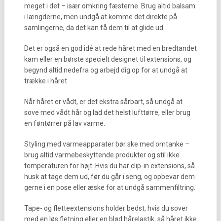
meget i det – især omkring fæsterne. Brug altid balsam
i længderne, men undgå at komme det direkte på
samlingerne, da det kan få dem til at glide ud.
Det er også en god idé at rede håret med en bredtandet
kam eller en børste specielt designet til extensions, og
begynd altid nedefra og arbejd dig op for at undgå at
trække i håret.
Når håret er vådt, er det ekstra sårbart, så undgå at
sove med vådt hår og lad det helst lufttørre, eller brug
en føntørrer på lav varme.
Styling med varmeapparater bør ske med omtanke –
brug altid varmebeskyttende produkter og stil ikke
temperaturen for højt. Hvis du har clip-in extensions, så
husk at tage dem ud, før du går i seng, og opbevar dem
gerne i en pose eller æske for at undgå sammenfiltring.
Tape- og fletteextensions holder bedst, hvis du sover
med en løs fletning eller en blød hårelastik, så håret ikke