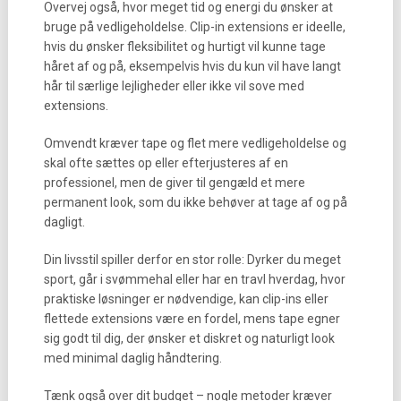
Overvej også, hvor meget tid og energi du ønsker at
bruge på vedligeholdelse. Clip-in extensions er ideelle,
hvis du ønsker fleksibilitet og hurtigt vil kunne tage
håret af og på, eksempelvis hvis du kun vil have langt
hår til særlige lejligheder eller ikke vil sove med
extensions.
Omvendt kræver tape og flet mere vedligeholdelse og
skal ofte sættes op eller efterjusteres af en
professionel, men de giver til gengæld et mere
permanent look, som du ikke behøver at tage af og på
dagligt.
Din livsstil spiller derfor en stor rolle: Dyrker du meget
sport, går i svømmehal eller har en travl hverdag, hvor
praktiske løsninger er nødvendige, kan clip-ins eller
flettede extensions være en fordel, mens tape egner
sig godt til dig, der ønsker et diskret og naturligt look
med minimal daglig håndtering.
Tænk også over dit budget – nogle metoder kræver