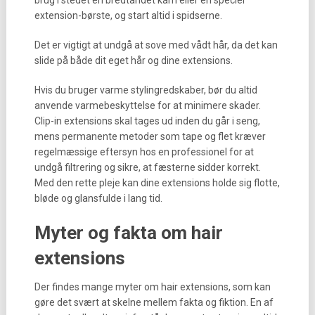
brug i stedet en bredtandet kam eller en speciel
extension-børste, og start altid i spidserne.
Det er vigtigt at undgå at sove med vådt hår, da det kan
slide på både dit eget hår og dine extensions.
Hvis du bruger varme stylingredskaber, bør du altid
anvende varmebeskyttelse for at minimere skader.
Clip-in extensions skal tages ud inden du går i seng,
mens permanente metoder som tape og flet kræver
regelmæssige eftersyn hos en professionel for at
undgå filtrering og sikre, at fæsterne sidder korrekt.
Med den rette pleje kan dine extensions holde sig flotte,
bløde og glansfulde i lang tid.
Myter og fakta om hair
extensions
Der findes mange myter om hair extensions, som kan
gøre det svært at skelne mellem fakta og fiktion. En af