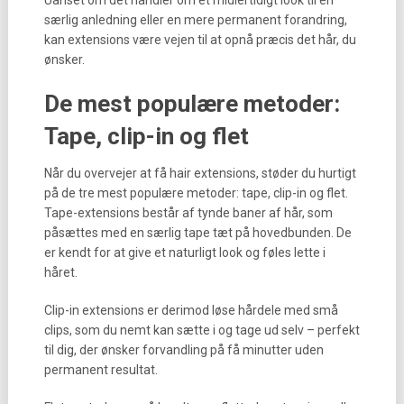
Uanset om det handler om et midlertidigt look til en
særlig anledning eller en mere permanent forandring,
kan extensions være vejen til at opnå præcis det hår, du
ønsker.
De mest populære metoder:
Tape, clip-in og flet
Når du overvejer at få hair extensions, støder du hurtigt
på de tre mest populære metoder: tape, clip-in og flet.
Tape-extensions består af tynde baner af hår, som
påsættes med en særlig tape tæt på hovedbunden. De
er kendt for at give et naturligt look og føles lette i
håret.
Clip-in extensions er derimod løse hårdele med små
clips, som du nemt kan sætte i og tage ud selv – perfekt
til dig, der ønsker forvandling på få minutter uden
permanent resultat.