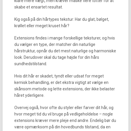
klare mere vægt, men kræver måske flere totter for at
skabe et ensartet resultat.
Kig også på din hårtypes tekstur: Har du glat, bølget,
krøllet eller meget kruset hår?
Extensions findes i mange forskellige teksturer, og hvis
du vælger en type, der matcher din naturlige
hårstruktur, opnår du det mest naturlige og harmoniske
look. Derudover skal du tage højde for din hårs
sundhedstilstand.
Hvis dit hår er skadet, tyndt eller udsat for meget
kemisk behandling, er det ekstra vigtigt at vælge en
skånsom metode og lette extensions, der ikke belaster
håret yderligere.
Overvej også, hvor ofte du styler eller farver dit hår, og
hvor meget tid du vil bruge på vedligeholdelse – nogle
extensions kræver mere pleje end andre. Endelig bør du
være opmærksom på din hovedbunds tilstand, da en