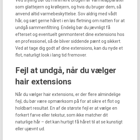
Ved styling bør du minimere brugen af varmeapparater
som glattejern og krøllejern, og hvis du bruger dem, så
anvend altid varmebeskyttelse. Sov aldrig med vådt
hår, og sæt gerne håret i en løs fletning om natten for at
undgå sammenfiltring. Endelig bør du jævnligt få
efterset og eventuelt genmonteret dine extensions hos
en professionel, så de bliver siddende pænt og sikkert.
Ved at tage dig godt af dine extensions, kan du nyde et
flot, naturligt look i lang tid fremover.
Fejl at undgå, når du vælger
hair extensions
Når du vælger hair extensions, er der flere almindelige
fejl, du bør være opmærksom på for at sikre et flot og
holdbart resultat. En af de største fejl er at vælge en
forkert farve eller tekstur, som ikke matcher dit
naturlige hår – det kan hurtigt få håret til at se kunstigt
eller ujævnt ud.