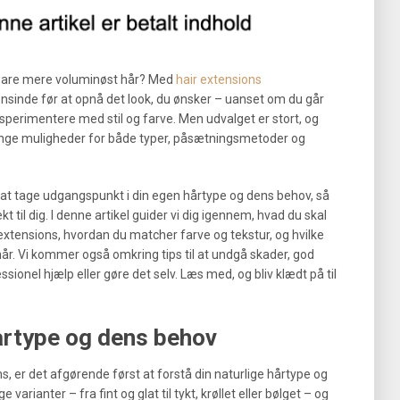
 bare mere voluminøst hår? Med
hair extensions
inde før at opnå det look, du ønsker – uanset om du går
 eksperimentere med stil og farve. Men udvalget er stort, og
mange muligheder for både typer, påsætningsmetoder og
gt at tage udgangspunkt i din egen hårtype og dens behov, så
 til dig. I denne artikel guider vi dig igennem, hvad du skal
tensions, hvordan du matcher farve og tekstur, og hvilke
hår. Vi kommer også omkring tips til at undgå skader, god
ionel hjælp eller gøre det selv. Læs med, og bliv klædt på til
hårtype og dens behov
ns, er det afgørende først at forstå din naturlige hårtype og
 varianter – fra fint og glat til tykt, krøllet eller bølget – og