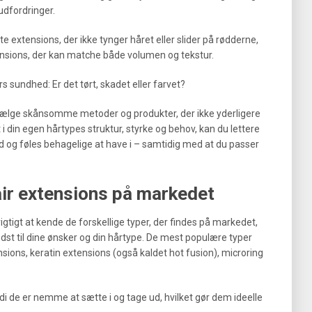
udfordringer.
te extensions, der ikke tynger håret eller slider på rødderne,
tensions, der kan matche både volumen og tekstur.
rs sundhed: Er det tørt, skadet eller farvet?
du vælge skånsomme metoder og produkter, der ikke yderligere
i din egen hårtypes struktur, styrke og behov, kan du lettere
ud og føles behagelige at have i – samtidig med at du passer
air extensions på markedet
igtigt at kende de forskellige typer, der findes på markedet,
edst til dine ønsker og din hårtype. De mest populære typer
ensions, keratin extensions (også kaldet hot fusion), microring
di de er nemme at sætte i og tage ud, hvilket gør dem ideelle