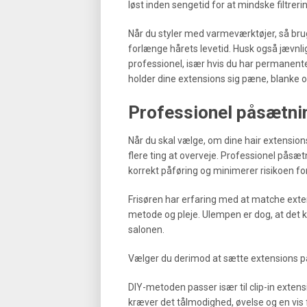
løst inden sengetid for at mindske filtrerin
Når du styler med varmeværktøjer, så brug
forlænge hårets levetid. Husk også jævnlig
professionel, især hvis du har permanente
holder dine extensions sig pæne, blanke og
Professionel påsætnin
Når du skal vælge, om dine hair extension
flere ting at overveje. Professionel påsætn
korrekt påføring og minimerer risikoen for
Frisøren har erfaring med at matche exten
metode og pleje. Ulempen er dog, at det ka
salonen.
Vælger du derimod at sætte extensions på 
DIY-metoden passer især til clip-in exten
kræver det tålmodighed, øvelse og en vis f