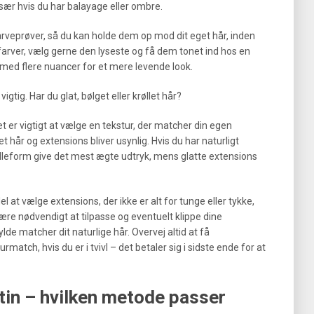
sær hvis du har balayage eller ombre.
rveprøver, så du kan holde dem op mod dit eget hår, inden
 farver, vælg gerne den lyseste og få dem tonet ind hos en
n med flere nuancer for et mere levende look.
gtig. Har du glat, bølget eller krøllet hår?
t er vigtigt at vælge en tekstur, der matcher din egen
 hår og extensions bliver usynlig. Hvis du har naturligt
ølleform give det mest ægte udtryk, mens glatte extensions
el at vælge extensions, der ikke er alt for tunge eller tykke,
være nødvendigt at tilpasse og eventuelt klippe dine
ylde matcher dit naturlige hår. Overvej altid at få
rmatch, hvis du er i tvivl – det betaler sig i sidste ende for at
ratin – hvilken metode passer