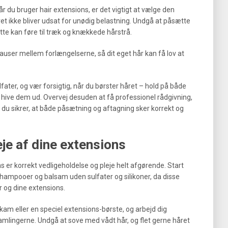
år du bruger hair extensions, er det vigtigt at vælge den
et ikke bliver udsat for unødig belastning. Undgå at påsætte
tte kan føre til træk og knækkede hårstrå.
auser mellem forlængelserne, så dit eget hår kan få lov at
ter, og vær forsigtig, når du børster håret – hold på både
t hive dem ud. Overvej desuden at få professionel rådgivning,
 så du sikrer, at både påsætning og aftagning sker korrekt og
je af dine extensions
s er korrekt vedligeholdelse og pleje helt afgørende. Start
mpooer og balsam uden sulfater og silikoner, da disse
r og dine extensions.
kam eller en speciel extensions-børste, og arbejd dig
amlingerne. Undgå at sove med vådt hår, og flet gerne håret