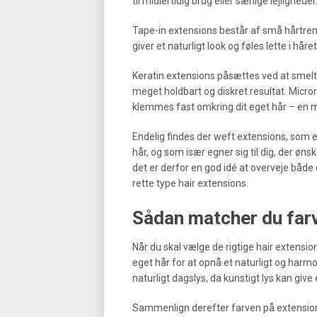
til midlertidig brug eller særlige lejligheder
Tape-in extensions består af små hårtrense
giver et naturligt look og føles lette i håret
Keratin extensions påsættes ved at smelte s
meget holdbart og diskret resultat. Micr
klemmes fast omkring dit eget hår – en m
Endelig findes der weft extensions, som er l
hår, og som især egner sig til dig, der øn
det er derfor en god idé at overveje både di
rette type hair extensions.
Sådan matcher du farv
Når du skal vælge de rigtige hair extensio
eget hår for at opnå et naturligt og harmo
naturligt dagslys, da kunstigt lys kan giv
Sammenlign derefter farven på extension