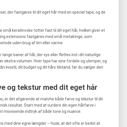
.
r, der fastgøres til dit eget hår med en speciel tape, og de
.
må keratinvoks-totter fast til dit eget hår, hvilket giver et
oring extensions fastgøres med små metalringe, som
etode uden brug af lim eller varme.
ange baner af hår, der sys eller flettes ind i dit naturlige
sker ekstra volumen. Hver type har sine fordele og ulemper, og
n livsstil, dit budget og dit hårs tilstand, før du vælger den
e og tekstur med dit eget hår
ns, er det afgørende at matche både farve og tekstur til dit
nisk resultat. Start med at vurdere din egen hårfarve i
e et misvisende indtryk af både tone og nuance.
s med dine egne længder – husk, at det ofte er bedst at