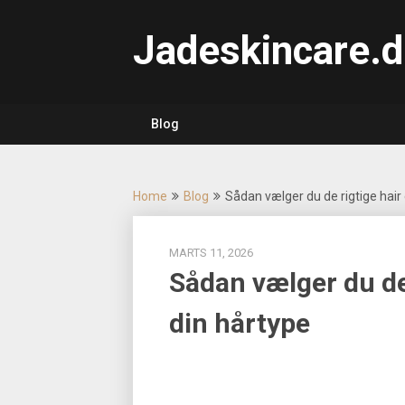
Skip
to
Jadeskincare.d
content
Blog
Home
Blog
Sådan vælger du de rigtige hair 
MARTS 11, 2026
Sådan vælger du de 
din hårtype