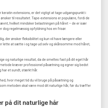
r keratin extensions, er det vigtigt at tage udgangspunkt i
e ønsker til resultatet. Tape-extensions er populære, fordi de
 jævnt, hvilket mindsker belastningen på håret – de er især
æver dog regelmæssig opfyldning hos en frisør.
ig, der ønsker fleksibilitet og kun vil have længere eller
e er lette at sætte i og tage ud selv og skånsomme mod håret,
ge og naturlige resultat, da de smeltes fast på dit eget hår
 metode kræver professionel påsætning og egner sig bedst
 har et sundt, stærkt hår.
hed, hvor meget tid du vil bruge på påsætning og
nsom metoden skal være mod dit naturlige hår, før du træffer
r på dit naturlige hår