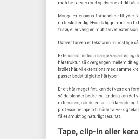
matche farven med spidserne af dit hår, i
Mange extensions-forhandlere tilbyder fa
du beslutter dig. Hvis du ligger mellem to
frisør, eller vælg en multifarvet extensio
Udover farven er teksturen mindst lige så vi
Extensions findes i mange varianter, og de
hårstruktur, så overgangen mellem dit eget
krøllet hår, vil extensions med samme kr
passer bedst til glatte hårtyper.
Er dit hår meget fint, kan det være en ford
så de blender bedre ind. Endelig kan det 
extensions, når de er sat i, så længde og f
professionel hjælp til både farve- og tekstu
få et smukt og naturligt resultat.
Tape, clip-in eller ke