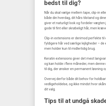
bedst til dig?
Når du skal vælge mellem tape, clip-in elle
både din hverdag, dit hårs tilstand og din
giver et naturligt look og fordeler vægten
gode til fint eller skrøbeligt hår, men kr
Clip-in extensions er derimod perfekte til d
fyldigere hår ved særlige lejligheder – d
men holder kun til midlertidig brug.
Keratin extensions giver det mest langvari
og kan holde i flere måneder, men denne
til dig, der ønsker en permanent løsning og
Overvej derfor både dit behov for holdbar
vedligeholdelse, og ikke mindst hvor skå
dit valg.
Tips til at undgå skade