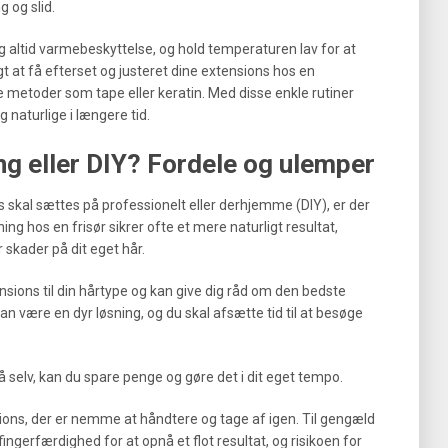
g og slid.
 altid varmebeskyttelse, og hold temperaturen lav for at
t at få efterset og justeret dine extensions hos en
 metoder som tape eller keratin. Med disse enkle rutiner
 naturlige i længere tid.
g eller DIY? Fordele og ulemper
s skal sættes på professionelt eller derhjemme (DIY), er der
ing hos en frisør sikrer ofte et mere naturligt resultat,
 skader på dit eget hår.
sions til din hårtype og kan give dig råd om den bedste
n være en dyr løsning, og du skal afsætte tid til at besøge
selv, kan du spare penge og gøre det i dit eget tempo.
sions, der er nemme at håndtere og tage af igen. Til gengæld
ingerfærdighed for at opnå et flot resultat, og risikoen for