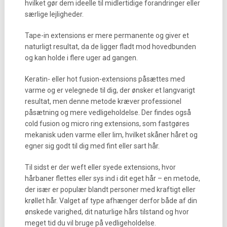
hvilket gør dem ideelle til midlertidige forandringer eller
særlige lejligheder.
Tape-in extensions er mere permanente og giver et
naturligt resultat, da de ligger fladt mod hovedbunden
og kan holde i flere uger ad gangen.
Keratin- eller hot fusion-extensions påsættes med
varme og er velegnede til dig, der ønsker et langvarigt
resultat, men denne metode kræver professionel
påsætning og mere vedligeholdelse. Der findes også
cold fusion og micro ring extensions, som fastgøres
mekanisk uden varme eller lim, hvilket skåner håret og
egner sig godt til dig med fint eller sart hår.
Til sidst er der weft eller syede extensions, hvor
hårbaner flettes eller sys ind i dit eget hår – en metode,
der især er populær blandt personer med kraftigt eller
krøllet hår. Valget af type afhænger derfor både af din
ønskede varighed, dit naturlige hårs tilstand og hvor
meget tid du vil bruge på vedligeholdelse.