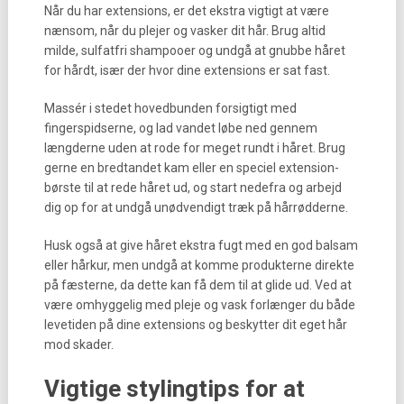
Når du har extensions, er det ekstra vigtigt at være
nænsom, når du plejer og vasker dit hår. Brug altid
milde, sulfatfri shampooer og undgå at gnubbe håret
for hårdt, især der hvor dine extensions er sat fast.
Massér i stedet hovedbunden forsigtigt med
fingerspidserne, og lad vandet løbe ned gennem
længderne uden at rode for meget rundt i håret. Brug
gerne en bredtandet kam eller en speciel extension-
børste til at rede håret ud, og start nedefra og arbejd
dig op for at undgå unødvendigt træk på hårrødderne.
Husk også at give håret ekstra fugt med en god balsam
eller hårkur, men undgå at komme produkterne direkte
på fæsterne, da dette kan få dem til at glide ud. Ved at
være omhyggelig med pleje og vask forlænger du både
levetiden på dine extensions og beskytter dit eget hår
mod skader.
Vigtige stylingtips for at