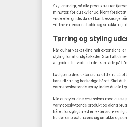
Skyl grundigt, så alle produktrester fjer
minutter, før du skyller ud. Klem forsig
vride eller gnide, da det kan beskadig
vil dine extensions holde sig smukke og b
Tørring og styling ude
Når du har vasket dine hair extensions, er 
styling for at undgå skader. Start altid 
at gnide eller vride, da det kan slide på h
Lad gerne dine extensions lufttørre så of
kan udtørre og beskadige håret. Skal du b
varmebeskyttende spray, inden du går i g
Når du styler dine extensions med glatteje
varmebeskyttende produkt og aldrig brug
håret forsigtigt med en extension-venlig
holder dine extensions sig smukke og sund