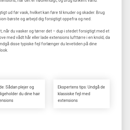
tensions, når det er nødvendigt, og brug lunkent vand.
gt ud før vask, hvilket kan føre til knuder og skader. Brug
ion-børste og arbejd dig forsigtigt oppefra og ned.
 når du vasker og tørrer det – dup i stedet forsigtigt med et
ove med vådt hår eller lade extensions lufttørre i en knold, da
ndgå disse typiske fejl forlænger du levetiden på dine
look.
de: Sådan plejer og
Ekspertens tips: Undgå de
ligeholder du dine hair
klassiske fejl med
ensions
extensions