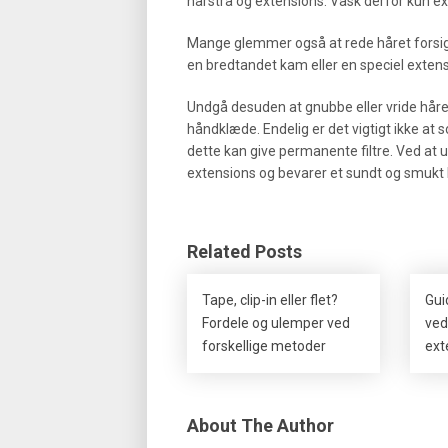
hårstrå og extensions. Vask derfor kun ex
Mange glemmer også at rede håret forsigti
en bredtandet kam eller en speciel extens
Undgå desuden at gnubbe eller vride håret,
håndklæde. Endelig er det vigtigt ikke at s
dette kan give permanente filtre. Ved at u
extensions og bevarer et sundt og smukt 
Related Posts
Tape, clip-in eller flet?
Gui
Fordele og ulemper ved
ved
forskellige metoder
ext
About The Author