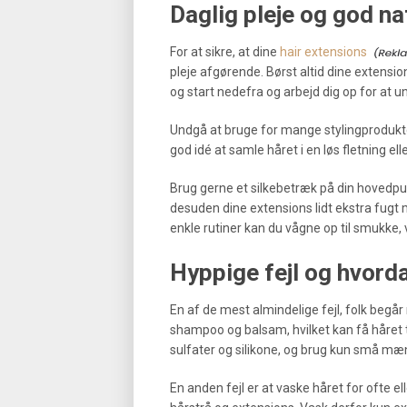
Daglig pleje og god na
For at sikre, at dine
hair extensions
pleje afgørende. Børst altid dine extension
og start nedefra og arbejd dig op for at u
Undgå at bruge for mange stylingprodukte
god idé at samle håret i en løs fletning el
Brug gerne et silkebetræk på din hovedpud
desuden dine extensions lidt ekstra fugt m
enkle rutiner kan du vågne op til smukke,
Hyppige fejl og hvord
En af de mest almindelige fejl, folk begår
shampoo og balsam, hvilket kan få håret til
sulfater og silikone, og brug kun små mæ
En anden fejl er at vaske håret for ofte 