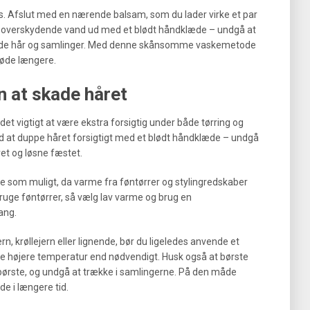
nes. Afslut med en nærende balsam, som du lader virke et par
tigt overskydende vand ud med et blødt håndklæde – undgå at
e både hår og samlinger. Med denne skånsomme vaskemetode
løde længere.
n at skade håret
det vigtigt at være ekstra forsigtig under både tørring og
med at duppe håret forsigtigt med et blødt håndklæde – undgå
året og løsne fæstet.
te som muligt, da varme fra føntørrer og stylingredskaber
ruge føntørrer, så vælg lav varme og brug en
ang.
rn, krøllejern eller lignende, bør du ligeledes anvende et
e højere temperatur end nødvendigt. Husk også at børste
 børste, og undgå at trække i samlingerne. På den måde
e i længere tid.