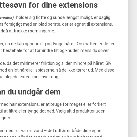
ttesøvn for dine extensions
holder sig flotte og sunde længst muligt, er daglig
s forsigtigt med en blød børste, der er egnet til extensions,
ndgå at trække i samlingerne.
r, da de kan ophobe sig og tynge håret. Om natten er det en
ler hestehale for at forhindre filt og knuder, mens du sover.
e, da det minimerer friktion og slider mindre på håret. Giv
ed en let hårolie i spidserne, så de ikke tørrer ud. Med disse
 velplejede extensions hver dag.
an du undgår dem
 med hair extensions, er at bruge for meget eller forkert
 at filtre eller tynge det ned. Vælg altid produkter uden
ngder.
eller med for varmt vand – det udtørrer både dine egne