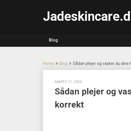
Skip
to
Jadeskincare.d
content
Blog
Home
Blog
Sådan plejer og vasker du dine 
MARTS 11, 2026
Sådan plejer og va
korrekt