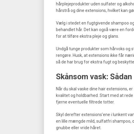
hårplejeprodukter uden sulfater og alkoh
hårstrå og dine extensions, hvilket kan gøre
Vælg i stedet en fugtgivende shampoo og bal
behandlet hår. Det kan også være en fordel
for at tilføre ekstra pleje og glans.
Undgå tunge produkter som hårvoks og sty
rengøre. Husk, at extensions ikke får næ
så de har brug for ekstra fugt og beskytt
Skånsom vask: Sådan 
Når du skal vaske dine hair extensions, er 
kvalitet og holdbarhed. Start med at red
fjerne eventuelle filtrede totter.
Skyl derefter extensions’ene i lunkent va
en lille mængde mild, sulfatfri shampoo, og
gnubbe eller vride håret.