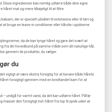
ol. Disse ingredienser kan nemlig udtørre både dine egne
 håret mat og mere tilbøjeligt til at filtre.
sam, der er specielt udviklet til extensions eller til tørt og
 at bruge en leave-in conditioner eller hårolie i spidserne
lingcremer, da de kan tynge håret og gøre det svært at
ring fra din hovedbund på samme måde som dit naturlige hår,
else gennem de produkter, du vælger.
gør du
det vigtigt at være ekstra forsigtig for at bevare både hårets
e håret forsigtigt igennem med en bredtandet kam for at
nd – undgå for varmt vand, da det kan udtørre håret. Påfør
 massér den forsigtigt ind i håret fra top til spids uden at