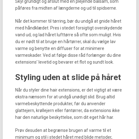
Skyl grundigt og afslut med en plejende balsam, som
påføres fra midten af længderne og ud til spidserne.
Når det kommer til tørring, bør du undgå at gnide håret
med håndklædet. Pres i stedet forsigtigt overskydende
vand ud, og lad håret lufttørre så ofte som muligt. Hvis
du er nødt til at bruge en hårtørrer, skal du vælge lav
varme og benytte en diffuser for at minimere
varmeskader. Ved at følge disse råd forlænger du dine
extensions’ levetid og bevarer et flot og sundt look.
Styling uden at slide på håret
Når du styler dine hair extensions, er det vigtigt at være
ekstra nænsom for at undgå unødigt slid. Brug altid
varmebeskyttende produkter, før du anvender
glattejern, krøllejern eller føntørrer, da extensions ikke
har den naturlige beskyttelse, som dit eget hår har.
Prøv desuden at begrænse brugen af varme til et
minimum og stil i stedet håret med blide metoder,