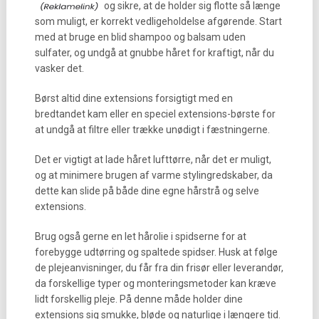
og sikre, at de holder sig flotte så længe
som muligt, er korrekt vedligeholdelse afgørende. Start
med at bruge en blid shampoo og balsam uden
sulfater, og undgå at gnubbe håret for kraftigt, når du
vasker det.
Børst altid dine extensions forsigtigt med en
bredtandet kam eller en speciel extensions-børste for
at undgå at filtre eller trække unødigt i fæstningerne.
Det er vigtigt at lade håret lufttørre, når det er muligt,
og at minimere brugen af varme stylingredskaber, da
dette kan slide på både dine egne hårstrå og selve
extensions.
Brug også gerne en let hårolie i spidserne for at
forebygge udtørring og spaltede spidser. Husk at følge
de plejeanvisninger, du får fra din frisør eller leverandør,
da forskellige typer og monteringsmetoder kan kræve
lidt forskellig pleje. På denne måde holder dine
extensions sig smukke, bløde og naturlige i længere tid.