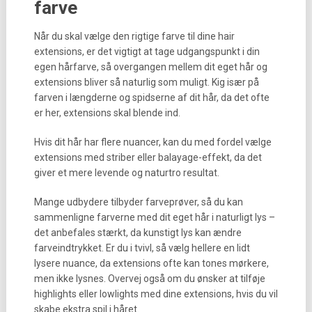
farve
Når du skal vælge den rigtige farve til dine hair
extensions, er det vigtigt at tage udgangspunkt i din
egen hårfarve, så overgangen mellem dit eget hår og
extensions bliver så naturlig som muligt. Kig især på
farven i længderne og spidserne af dit hår, da det ofte
er her, extensions skal blende ind.
Hvis dit hår har flere nuancer, kan du med fordel vælge
extensions med striber eller balayage-effekt, da det
giver et mere levende og naturtro resultat.
Mange udbydere tilbyder farveprøver, så du kan
sammenligne farverne med dit eget hår i naturligt lys –
det anbefales stærkt, da kunstigt lys kan ændre
farveindtrykket. Er du i tvivl, så vælg hellere en lidt
lysere nuance, da extensions ofte kan tones mørkere,
men ikke lysnes. Overvej også om du ønsker at tilføje
highlights eller lowlights med dine extensions, hvis du vil
skabe ekstra spil i håret.