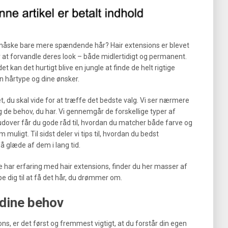
måske bare mere spændende hår? Hair extensions er blevet
 at forvandle deres look – både midlertidigt og permanent.
kan det hurtigt blive en jungle at finde de helt rigtige
in hårtype og dine ønsker.
et, du skal vide for at træffe det bedste valg. Vi ser nærmere
g de behov, du har. Vi gennemgår de forskellige typer af
udover får du gode råd til, hvordan du matcher både farve og
m muligt. Til sidst deler vi tips til, hvordan du bedst
å glæde af dem i lang tid.
 har erfaring med hair extensions, finder du her masser af
pe dig til at få det hår, du drømmer om.
 dine behov
ons, er det først og fremmest vigtigt, at du forstår din egen