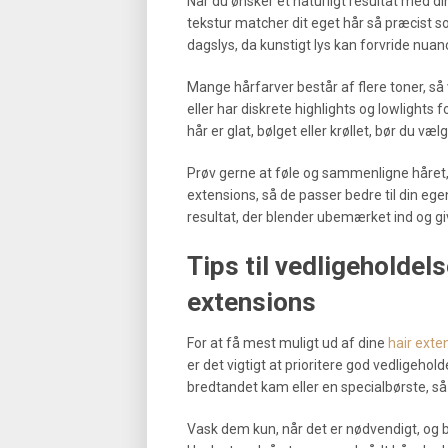
Når du ønsker et naturligt resultat med di
tekstur matcher dit eget hår så præcist so
dagslys, da kunstigt lys kan forvride nuan
Mange hårfarver består af flere toner, s
eller har diskrete highlights og lowlights f
hår er glat, bølget eller krøllet, bør du
Prøv gerne at føle og sammenligne håret, i
extensions, så de passer bedre til din egen
resultat, der blender ubemærket ind og giv
Tips til vedligeholdel
extensions
For at få mest muligt ud af dine
hair exte
er det vigtigt at prioritere god vedligeho
bredtandet kam eller en specialbørste, så 
Vask dem kun, når det er nødvendigt, og br