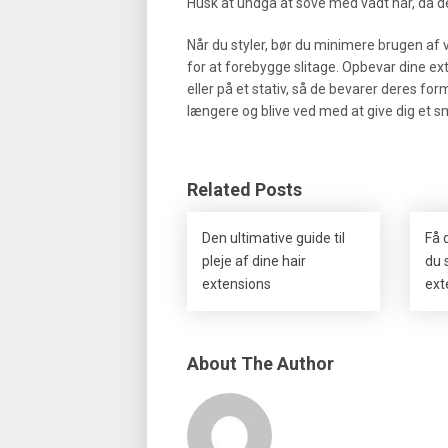
Husk at undgå at sove med vådt hår, da de
Når du styler, bør du minimere brugen af
for at forebygge slitage. Opbevar dine ex
eller på et stativ, så de bevarer deres fo
længere og blive ved med at give dig et sm
Related Posts
Den ultimative guide til
Få 
pleje af dine hair
du 
extensions
ext
About The Author