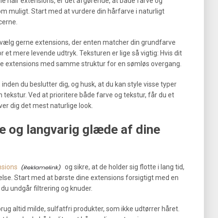
ne hair extensions, er det afgørende, at både farve og
m muligt. Start med at vurdere din hårfarve i naturligt
cerne.
å vælg gerne extensions, der enten matcher din grundfarve
or et mere levende udtryk. Teksturen er lige så vigtig: Hvis dit
 vælge extensions med samme struktur for en sømløs overgang.
nden du beslutter dig, og husk, at du kan style visse typer
 tekstur. Ved at prioritere både farve og tekstur, får du et
er dig det mest naturlige look.
se og langvarig glæde af dine
nsions
og sikre, at de holder sig flotte i lang tid,
ldelse. Start med at børste dine extensions forsigtigt med en
du undgår filtrering og knuder.
ug altid milde, sulfatfri produkter, som ikke udtørrer håret.