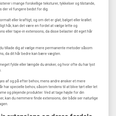
sterer i mange forskellige teksturer, tykkelser og tilstande,
s der vil fungere bedst for dig.
rmalt eller kraftigt, og om det er glat, bølget eller krøllet.
igt hår, kan det være en fordel at vælge lette og
 eller tape-in extensions, da disse belaster dit eget hår
kan du tillade dig at vælge mere permanente metoder såsom
ons, da dit hår bedre kan bære vægten.
or meget fylde eller længde du ønsker, og hvor ofte du har lyst
s.
ges af og på efter behov, mens andre ønsker et mere
r har specielle behov, såsom tendens til at blive tørt eller let
mme og plejende produkter. Ved at tage højde for din
ker, kan du nemmere finde extensions, der både ser naturlige
agen.