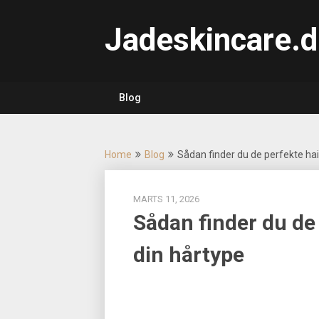
Skip
to
Jadeskincare.d
content
Blog
Home
Blog
Sådan finder du de perfekte hair
MARTS 11, 2026
Sådan finder du de 
din hårtype