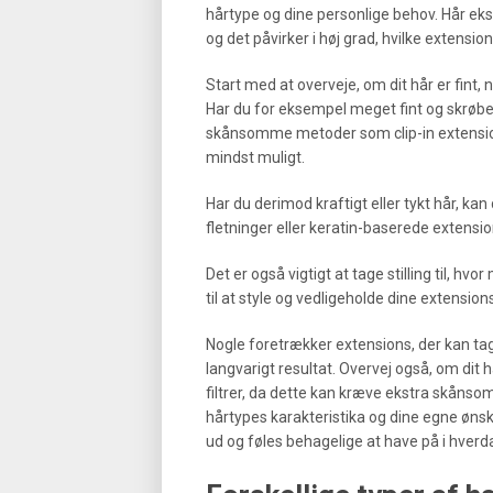
hårtype og dine personlige behov. Hår eksi
og det påvirker i høj grad, hvilke extension
Start med at overveje, om dit hår er fint, no
Har du for eksempel meget fint og skrøbel
skånsomme metoder som clip-in extensions
mindst muligt.
Har du derimod kraftigt eller tykt hår, 
fletninger eller keratin-baserede extensi
Det er også vigtigt at tage stilling til, hv
til at style og vedligeholde dine extension
Nogle foretrækker extensions, der kan ta
langvarigt resultat. Overvej også, om dit hå
filtrer, da dette kan kræve ekstra skånso
hårtypes karakteristika og dine egne øns
ud og føles behagelige at have på i hverd