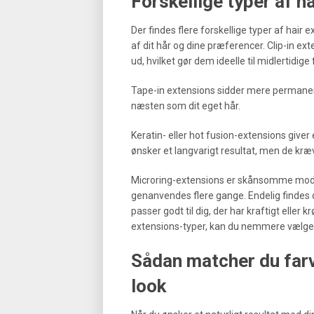
Forskellige typer af h
Der findes flere forskellige typer af hair
af dit hår og dine præferencer. Clip-in ex
ud, hvilket gør dem ideelle til midlertidige 
Tape-in extensions sidder mere permanent 
næsten som dit eget hår.
Keratin- eller hot fusion-extensions giver
ønsker et langvarigt resultat, men de kræ
Microring-extensions er skånsomme mod dit
genanvendes flere gange. Endelig findes de
passer godt til dig, der har kraftigt eller 
extensions-typer, kan du nemmere vælge de
Sådan matcher du farve
look