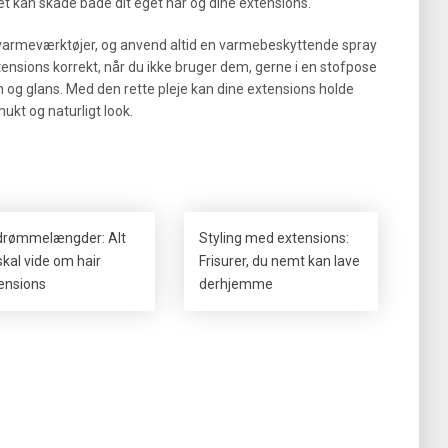
t kan skade både dit eget hår og dine extensions.
 varmeværktøjer, og anvend altid en varmebeskyttende spray
tensions korrekt, når du ikke bruger dem, gerne i en stofpose
rm og glans. Med den rette pleje kan dine extensions holde
ukt og naturligt look.
drømmelængder: Alt
Styling med extensions:
skal vide om hair
Frisurer, du nemt kan lave
ensions
derhjemme