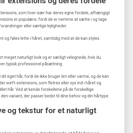
air extensions og deres fordele
 extensions, som hver især har deres egne fordele, afhængigt
tensions er populære, fordi de er nemme at sætte i og tage
forandringer eller særlige lejligheder.
og føles lette i håret, samtidig med at de kan styles
 et meget naturligt look og er særligt velegnede, hvis du
ver typisk professionel påsætning.
 eget hår, fordi de ikke bruger lim eller varme, og de kan
r weft-extensions, som fletres eller sys ind i håret og
krøllet hår. Ved at kende forskellene på de forskellige
n variant, der passer bedst til dine behov og din hårtype.
 og tekstur for et naturligt