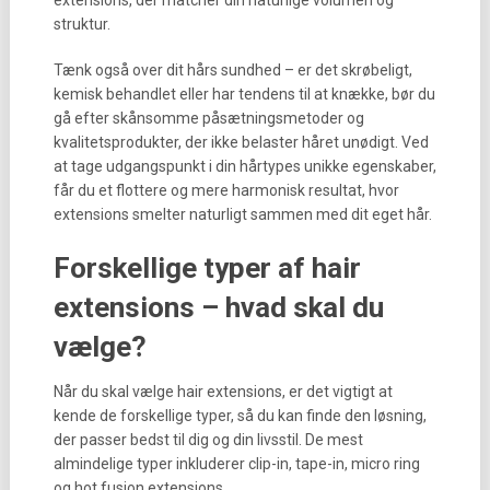
extensions, der matcher din naturlige volumen og
struktur.
Tænk også over dit hårs sundhed – er det skrøbeligt,
kemisk behandlet eller har tendens til at knække, bør du
gå efter skånsomme påsætningsmetoder og
kvalitetsprodukter, der ikke belaster håret unødigt. Ved
at tage udgangspunkt i din hårtypes unikke egenskaber,
får du et flottere og mere harmonisk resultat, hvor
extensions smelter naturligt sammen med dit eget hår.
Forskellige typer af hair
extensions – hvad skal du
vælge?
Når du skal vælge hair extensions, er det vigtigt at
kende de forskellige typer, så du kan finde den løsning,
der passer bedst til dig og din livsstil. De mest
almindelige typer inkluderer clip-in, tape-in, micro ring
og hot fusion extensions.