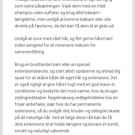
som selve påsætningen. Vask dem med en mild
shampoo uden sulfater og brug altid balsam i
længderne, men undgå at komme balsam eller olie
direkte på fæsterne, da det kan få dem til at glide ud.
Undgå at sove med vådt hår, og flet gerne håret løst
inden sengetid for at minimere risikoen for
sammenfiltring.
Brug en bredtandet kam eller en speciel
extensionsbørste, og start altid i spidserne og arbejd dig
opad for at skåne både dit eget hår og extensions. Det
er også vigtigt at give håret fugt med en god leave-in
conditioner og beskytte det mod varme, hvis du bruger
stylingredskaber. Regelmæssig vedligeholdelse hos en
frisør anbefales, især hvis du har permanente
extensions, så du undgår slid, knuder og utilsigtet skade
på dit naturlige hår. Ved at følge disse råd kan du få
dine extensions til at holde længere og bevare et sundt,
smukt og naturligt udseende.