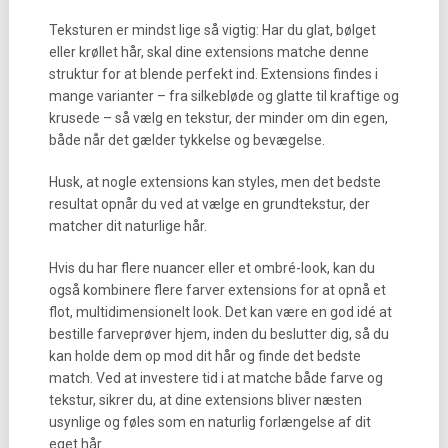
Teksturen er mindst lige så vigtig: Har du glat, bølget
eller krøllet hår, skal dine extensions matche denne
struktur for at blende perfekt ind. Extensions findes i
mange varianter – fra silkebløde og glatte til kraftige og
krusede – så vælg en tekstur, der minder om din egen,
både når det gælder tykkelse og bevægelse.
Husk, at nogle extensions kan styles, men det bedste
resultat opnår du ved at vælge en grundtekstur, der
matcher dit naturlige hår.
Hvis du har flere nuancer eller et ombré-look, kan du
også kombinere flere farver extensions for at opnå et
flot, multidimensionelt look. Det kan være en god idé at
bestille farveprøver hjem, inden du beslutter dig, så du
kan holde dem op mod dit hår og finde det bedste
match. Ved at investere tid i at matche både farve og
tekstur, sikrer du, at dine extensions bliver næsten
usynlige og føles som en naturlig forlængelse af dit
eget hår.